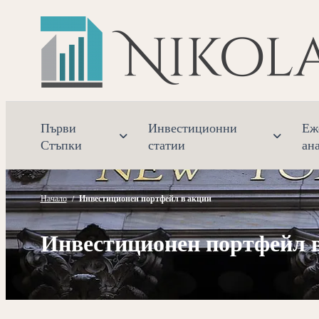
Прескочете
към
съдържанието
Първи
Инвестиционни
Еж
Стъпки
статии
ан
Начало
/
Инвестиционен портфейл в акции
Инвестиционен портфейл 