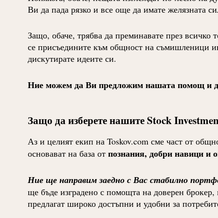
Ви да пада рязко и все още да имате желязната си
Защо, обаче, трябва да преминавате през всичко 
се присъедините към общност на съмишленици инв
дискутирате идеите си.
Ние можем да Ви предложим нашата помощ и да
Защо да изберете нашите Stock Investme
Аз и целият екип на Toskov.com сме част от общн
познания, добри навици и 
основават на база от
Ние ще направим заедно с Вас стабилно портф
ще бъде изградено с помощта на доверен брокер,
предлагат широко достъпни и удобни за потребит