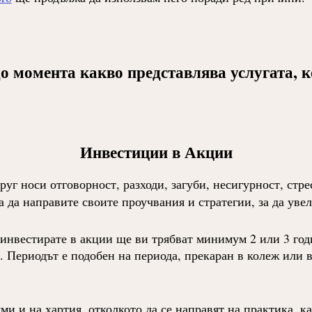
до момента какво представлява услугата, 
Инвестиции в Акции
друг носи отговорност, разходи, загуби, несигурност, стр
а да направите своите проучвания и стратегии, за да ув
 и инвестирате в акции ще ви трябват минимум 2 или 3 го
. Периодът е подобен на периода, прекаран в колеж или в
ми и на хартия, отколкото да се направят на практика, к