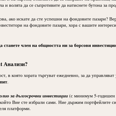
ла и волята да се съпротивите да натиснете бутона за пр
това, ако искате да сте успешни на фондовите пазари? Ве
еститори на фондовите пазари, хора с вашите интереси
 станете член на общността ни за борсови инвестиции
nt Анализи?
ост, в която хората търгуват ежедневно, за да управлява
опит
.
олио за дългосрочни инвестиции
(с минимум 5-годишен 
 който Вие сте избрали сами. Ние държим портфейлите с
еля платформи.