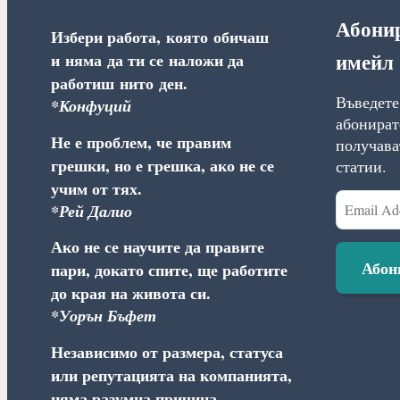
Абонир
Избери работа, която обичаш
имейл
и няма да ти се наложи да
работиш нито ден.
Въведете 
*Конфуций
абонирате
Не е проблем, че правим
получава
грешки, но е грешка, ако не се
статии.
учим от тях.
Email
*Рей Далио
Address
Ако не се научите да правите
Абон
пари, докато спите, ще работите
до края на живота си.
*Уорън Бъфет
Независимо от размера, статуса
или репутацията на компанията,
няма разумна причина