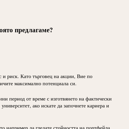
която предлагаме?
ес и риск. Като търговец на акции, Вие по
еличите максимално потенциала си.
дини период от време с изготвянето на фактически
 университет, ако искате да започнете кариера и
ато например да гледате стойността на портфейла