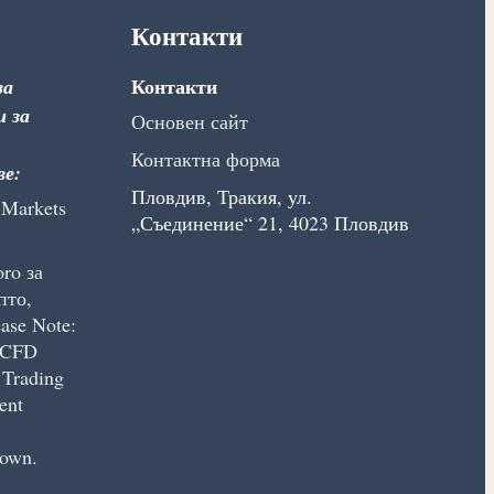
Контакти
Контакти
за
и за
Основен сайт
Контактна форма
ве:
Пловдив, Тракия, ул.
 Markets
„Съединение“ 21, 4023 Пловдив
ro за
пто,
ase Note:
l CFD
 Trading
ent
down.