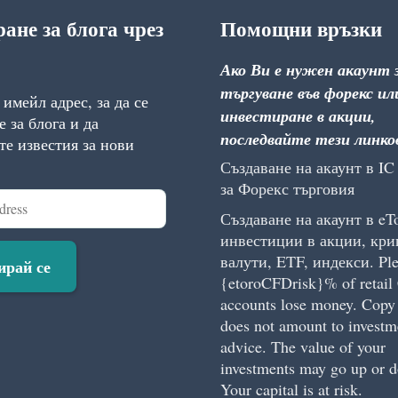
ане за блога чрез
Помощни връзки
Ако Ви е нужен акаунт 
търгуване във форекс ил
имейл адрес, за да се
инвестиране в акции,
 за блога и да
последвайте тези линко
те известия за нови
Създаване на акаунт в IC
за Форекс търговия
Създаване на акаунт в eTo
инвестиции в акции, кри
валути, ETF, индекси. Ple
ирай се
{etoroCFDrisk}% of retai
accounts lose money. Copy
does not amount to investm
advice. The value of your
investments may go up or 
Your capital is at risk.