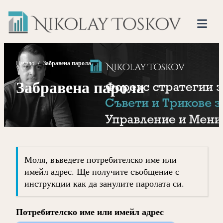
Нико
Прескочете
Финансов
към
Тоско
Анализато
съдържанието
Tog
Mob
Me
Начало
/
Забравена парола
Забравена парола
Моля, въведете потребителско име или
имейл адрес. Ще получите съобщение с
инструкции как да занулите паролата си.
Потребителско име или имейл адрес