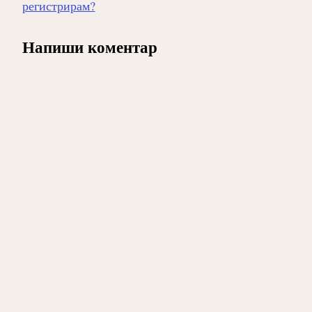
на
регистрирам?
публикацията
Напиши коментар