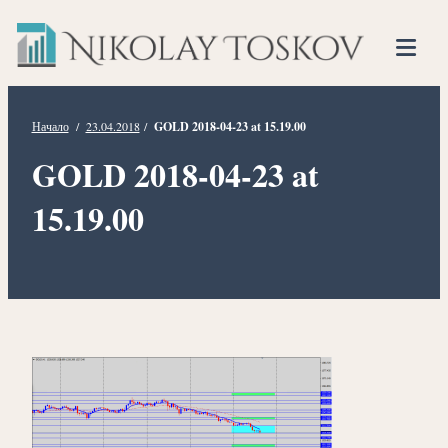
Нико
Прескочете
Финансов
към
Тоско
Анализато
съдържанието
Tog
Mob
Me
Начало
/
23.04.2018
/
GOLD 2018-04-23 at 15.19.00
GOLD 2018-04-23 at
15.19.00