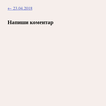
Навигиране
←
23.04.2018
на
публикацията
Напиши коментар