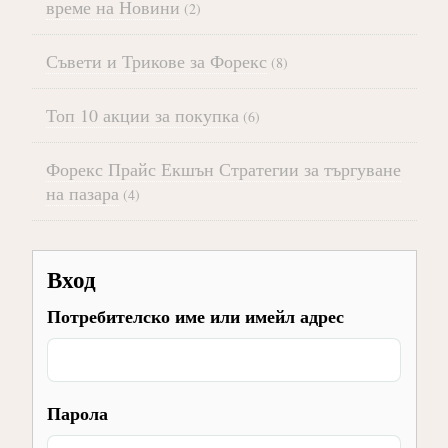
време на Новини
(2)
Съвети и Трикове за Форекс
(8)
Топ 10 акции за покупка
(6)
Форекс Прайс Екшън Стратегии за търгуване
на пазара
(4)
Вход
Потребителско име или имейл адрес
Парола