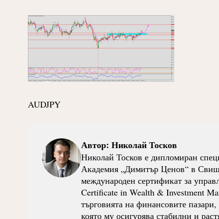
AUDJPY
Автор:
Николай Тосков
Николай Тосков е дипломиран спец
Академия „Димитър Ценов“ в Свищов
международен сертификат за управле
Certificate in Wealth & Investment 
търговията на финансовите пазари, к
която му осигурява стабилни и раст