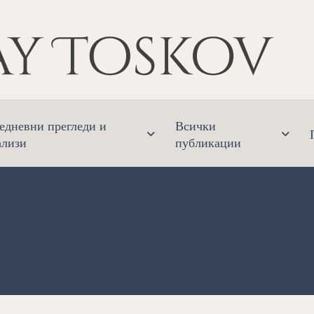
Ник
Финанс
едневни прегледи и
Всички
ализи
публикации