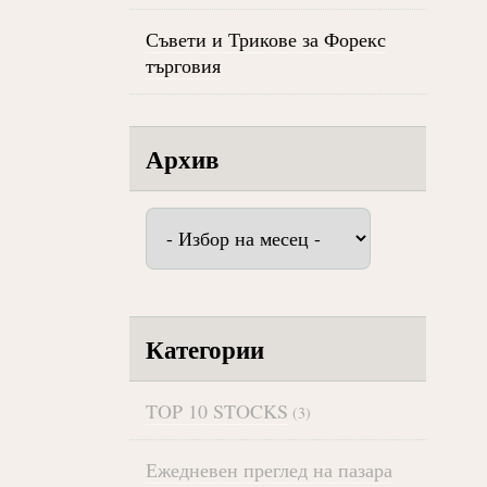
Съвети и Трикове за Форекс
търговия
Архив
Архив
Категории
TOP 10 STOCKS
(3)
Ежедневен преглед на пазара