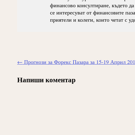
финансово консултиране, където да
се интересуват от финансовите паза
приятели и колеги, които четат с уд
Навигиране
←
Прогнози за Форекс Пазара за 15-19 Април 20
на
публикацията
Напиши коментар