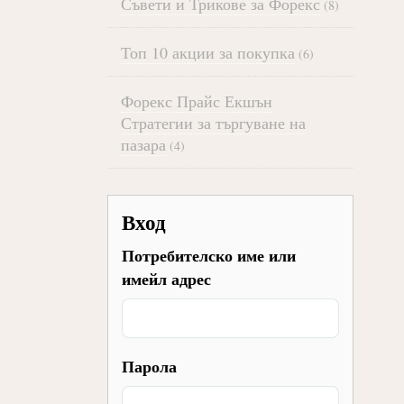
Съвети и Трикове за Форекс
(8)
Топ 10 акции за покупка
(6)
Форекс Прайс Екшън
Стратегии за търгуване на
пазара
(4)
Вход
Потребителско име или
имейл адрес
Парола