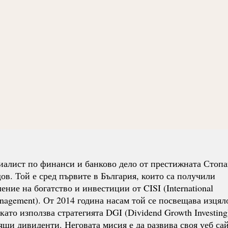
иалист по финанси и банково дело от престижната Стопа
. Той е сред първите в България, които са получили
ние на богатство и инвестиции от CISI (International
Management). От 2014 година насам той се посвещава изцял
ато използва стратегията DGI (Dividend Growth Investing
ящи дивиденти. Неговата мисия е да развива своя уеб сай