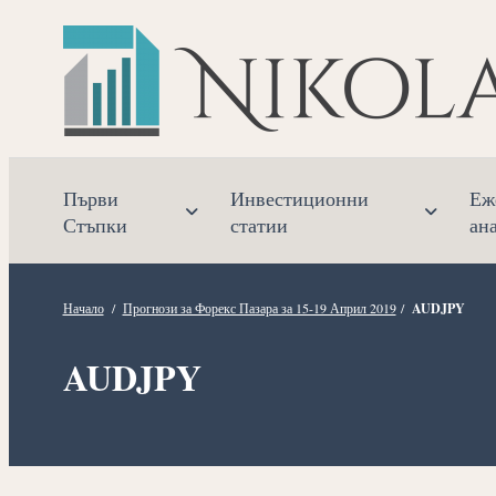
Прескочете
към
съдържанието
Първи
Инвестиционни
Еж
Стъпки
статии
ан
Начало
/
Прогнози за Форекс Пазара за 15-19 Април 2019
/
AUDJPY
AUDJPY