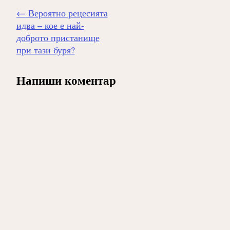
Навигиране
←
Вероятно рецесията
на
идва – кое е най-
публикацията
доброто пристанище
при тази буря?
Напиши коментар