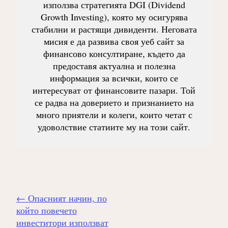
използва стратегията DGI (Dividend
Growth Investing), която му осигурява
стабилни и растящи дивиденти. Неговата
мисия е да развива своя уеб сайт за
финансово консултиране, където да
предоставя актуална и полезна
информация за всички, които се
интересуват от финансовите пазари. Той
се радва на доверието и признанието на
много приятели и колеги, които четат с
удоволствие статиите му на този сайт.
Навигиране
←
Опасният начин, по
на
който повечето
публикацията
инвеститори използват