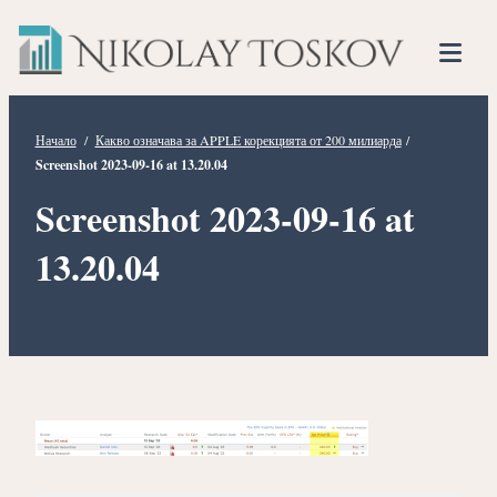
Нико
Прескочете
Финансов
към
Тоско
Анализато
съдържанието
Tog
Mob
Me
Начало
/
Какво означава за APPLE корекцията от 200 милиарда
/
Screenshot 2023-09-16 at 13.20.04
Screenshot 2023-09-16 at
13.20.04