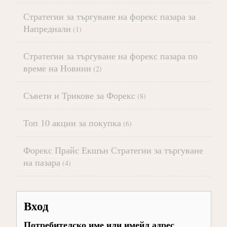
Стратегии за търгуване на форекс пазара за
Напреднали
(1)
Стратегии за търгуване на форекс пазара по
време на Новини
(2)
Съвети и Трикове за Форекс
(8)
Топ 10 акции за покупка
(6)
Форекс Прайс Екшън Стратегии за търгуване
на пазара
(4)
Вход
Потребителско име или имейл адрес