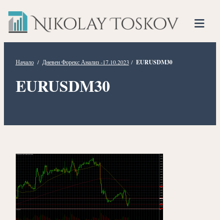
Нико
Прескочете
Финансов
към
Тоско
Анализато
съдържанието
Tog
Mob
Me
Начало
/
Дневен Форекс Анализ -17.10.2023
/
EURUSDM30
EURUSDM30