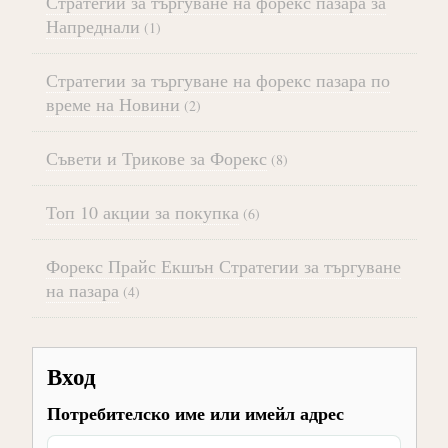
Стратегии за търгуване на форекс пазара за
Напреднали
(1)
Стратегии за търгуване на форекс пазара по
време на Новини
(2)
Съвети и Трикове за Форекс
(8)
Топ 10 акции за покупка
(6)
Форекс Прайс Екшън Стратегии за търгуване
на пазара
(4)
Вход
Потребителско име или имейл адрес