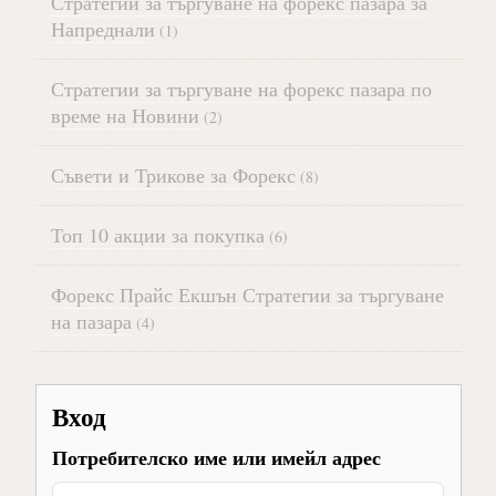
Стратегии за търгуване на форекс пазара за
Напреднали
(1)
Стратегии за търгуване на форекс пазара по
време на Новини
(2)
Съвети и Трикове за Форекс
(8)
Топ 10 акции за покупка
(6)
Форекс Прайс Екшън Стратегии за търгуване
на пазара
(4)
Вход
Потребителско име или имейл адрес