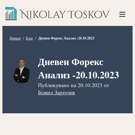
Нико
Прескочете
Финансов
към
Тоско
Анализато
съдържанието
Tog
Mob
Me
Начало
/
Блог
/
Дневен Форекс Анализ -20.10.2023
Дневен Форекс
Анализ -20.10.2023
Публикувано на
20.10.2023
от
Божил Зархулев