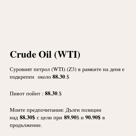
Crude Oil (WTI)
Суровият петрол (WTI) (Z3) в рамките на деня е
88.30
подкрепен около
.$
88.30
Пивот пойнт :
.$
Моите предпочитания: Дълги позиции
88.30$
89.90
90.90$
над
с цели при
$ и
в
продължение.