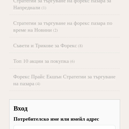
Стратегии за търгуване на форекс пазара за
Напреднали
(1)
Стратегии за търгуване на форекс пазара по
време на Новини
(2)
Съвети и Трикове за Форекс
(8)
Топ 10 акции за покупка
(6)
Форекс Прайс Екшън Стратегии за търгуване
на пазара
(4)
Вход
Потребителско име или имейл адрес