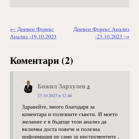
Навигиране
←
Дневен Форекс
Дневен Форекс Анализ
на
Анализ -19.10.2023
-23.10.2023
→
публикацията
Коментари (2)
Божил Зархулев
к
23.10.2023 в 12:46
а
Здравейте, много благодаря за
з
коментара и полезните съвети. И моето
а
желание е в бъдеще този анализ да
:
включва доста повече и полезна
информация не само за инструментите ,