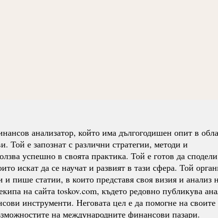
нансов анализатор, който има дългогодишен опит в обла
. Той е запознат с различни стратегии, методи и
олзва успешно в своята практика. Той е готов да сподели
ито искат да се научат и развият в тази сфера. Той орга
 и пише статии, в които представя своя визия и анализ 
екипа на сайта toskov.com, където редовно публикува ан
нсови инструменти. Неговата цел е да помогне на своите
възможностите на международните финансови пазари.