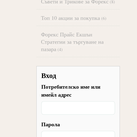
Съвети и Трикове за Форекс
(8)
Топ 10 акции за покупка
(6)
Форекс Прайс Екшън
Стратегии за търгуване на
пазара
(4)
Вход
Потребителско име или
имейл адрес
Парола