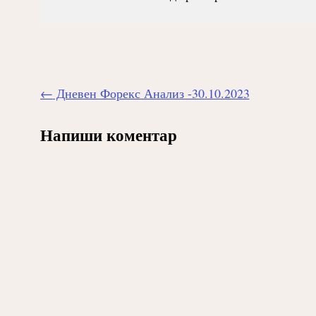
Навигиране
←
Дневен Форекс Анализ -30.10.2023
на
публикацията
Напиши коментар