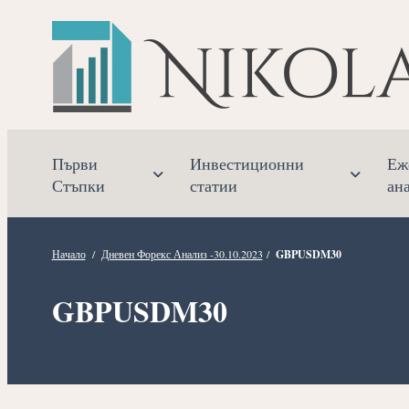
Прескочете
към
съдържанието
Първи
Инвестиционни
Еж
Стъпки
статии
ан
Начало
/
Дневен Форекс Анализ -30.10.2023
/
GBPUSDM30
GBPUSDM30