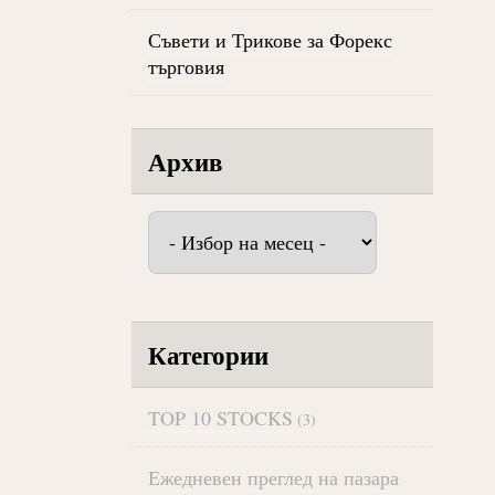
Съвети и Трикове за Форекс
търговия
Архив
Архив
Категории
TOP 10 STOCKS
(3)
Ежедневен преглед на пазара