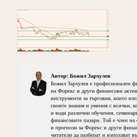
Автор:
Божил Зархулев
Божил Зархулев е професионален фи
на Форекс и други финансови активи
инструменти за търговия, които изп
своите знания и умения с всички, ко
и води различни обучения, семинари
финансовите пазари. Той е член на 
и прогнози за Форекс и други фина
читатели да разберат и използват 