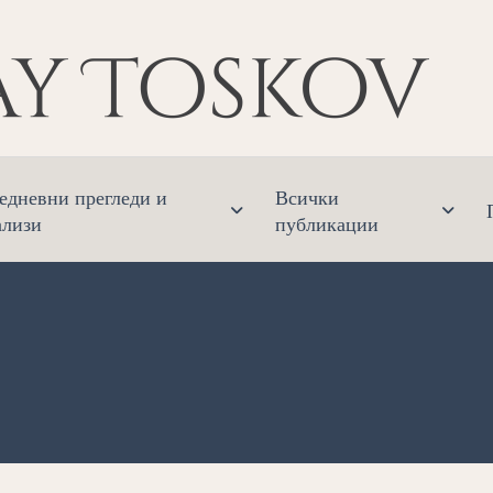
Ник
Финанс
едневни прегледи и
Всички
ализи
публикации