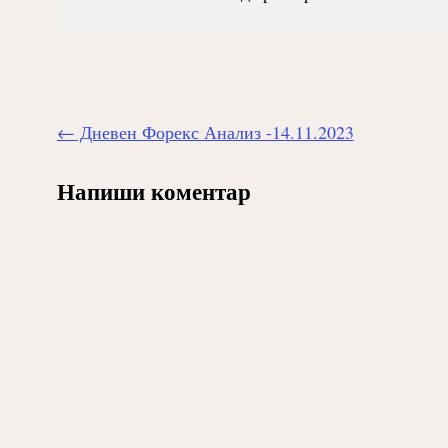
Навигиране
←
Дневен Форекс Анализ -14.11.2023
на
публикацията
Напиши коментар