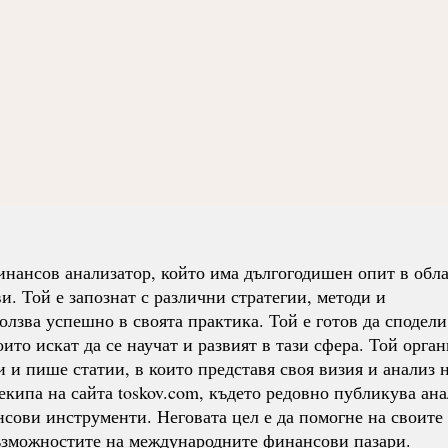
нансов анализатор, който има дългогодишен опит в обла
. Той е запознат с различни стратегии, методи и
олзва успешно в своята практика. Той е готов да сподели
ито искат да се научат и развият в тази сфера. Той орга
 и пише статии, в които представя своя визия и анализ 
екипа на сайта toskov.com, където редовно публикува ан
нсови инструменти. Неговата цел е да помогне на своите
възможностите на международните финансови пазари.