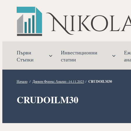
Прескочете
към
съдържанието
Първи
Инвестиционни
Еж
Стъпки
статии
ан
Начало
/
Дневен Форекс Анализ -14.11.2023
/
CRUDOILM30
CRUDOILM30