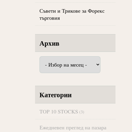
Съвети и Трикове за Форекс
търговия
Архив
Архив
Категории
TOP 10 STOCKS
(3)
Ежедневен преглед на пазара