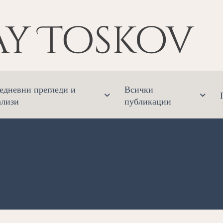
Ник
Финанс
едневни прегледи и
Всички
ализи
публикации