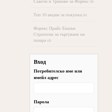
Съвети и Трикове за Форекс
(8)
Топ 10 акции за покупка
(6)
Форекс Прайс Екшън
Стратегии за търгуване на
пазара
(4)
Вход
Потребителско име или
имейл адрес
Парола