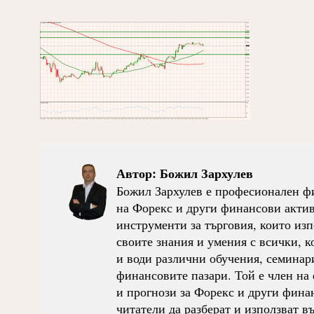
Автор:
Божил Зархулев
Божил Зархулев е професионален фи
на Форекс и други финансови активи
инструменти за търговия, които изп
своите знания и умения с всички, ко
и води различни обучения, семинари
финансовите пазари. Той е член на 
и прогнози за Форекс и други фина
читатели да разберат и използват 