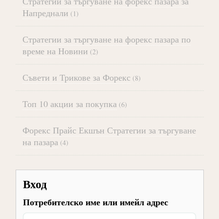
Стратегии за търгуване на форекс пазара за
Напреднали
(1)
Стратегии за търгуване на форекс пазара по
време на Новини
(2)
Съвети и Трикове за Форекс
(8)
Топ 10 акции за покупка
(6)
Форекс Прайс Екшън Стратегии за търгуване
на пазара
(4)
Вход
Потребителско име или имейл адрес