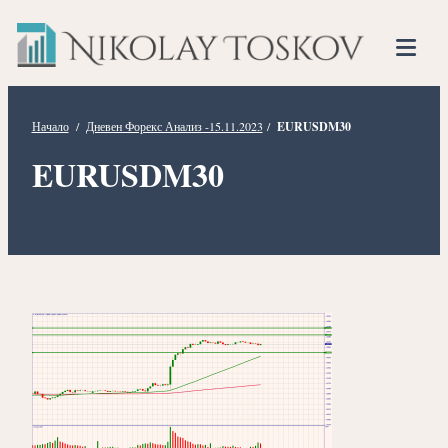
Нико
Прескочете
Финансов
към
Тоско
Анализато
съдържанието
Tog
Mob
Me
Начало
/
Дневен Форекс Анализ -15.11.2023
/
EURUSDM30
EURUSDM30