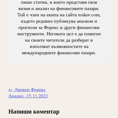
пише статии, в които представя своя
визия и анализ на финансовите пазари.
Той е член на екипа на сайта toskov.com,
където редовно публикува анализи и
прогнози за Форекс и други финансови
инструменти. Неговата цел е да помогне
на своите читатели да разберат и
използват възможностите на
международните финансови пазари.
Навигиране
←
Дневен Форекс
на
Анализ -15.11.2023
публикацията
Напиши коментар