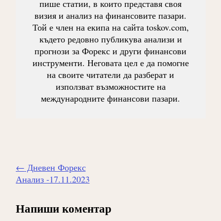
пише статии, в които представя своя
визия и анализ на финансовите пазари.
Той е член на екипа на сайта toskov.com,
където редовно публикува анализи и
прогнози за Форекс и други финансови
инструменти. Неговата цел е да помогне
на своите читатели да разберат и
използват възможностите на
международните финансови пазари.
Навигиране
←
Дневен Форекс
на
Анализ -17.11.2023
публикацията
Напиши коментар