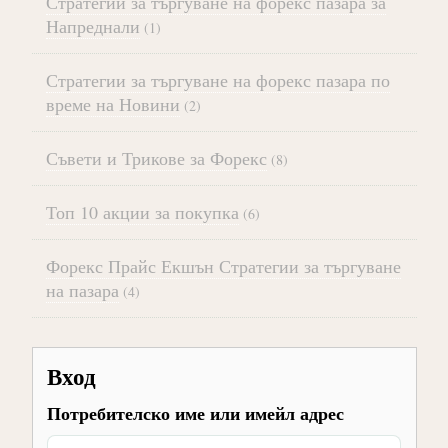
Стратегии за търгуване на форекс пазара за
Напреднали
(1)
Стратегии за търгуване на форекс пазара по
време на Новини
(2)
Съвети и Трикове за Форекс
(8)
Топ 10 акции за покупка
(6)
Форекс Прайс Екшън Стратегии за търгуване
на пазара
(4)
Вход
Потребителско име или имейл адрес