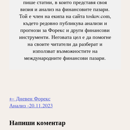
пише статии, в които представя своя
визия и анализ на финансовите пазари.
Той е член на екипа на сайта toskov.com,
където редовно публикува анализи и
прогнози за Форекс и други финансови
инструменти. Неговата цел е да помогне
на своите читатели да разберат и
използват възможностите на
международните финансови пазари.
Навигиране
←
Дневен Форекс
на
Анализ -20.11.2023
публикацията
Напиши коментар