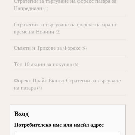
Стратегии за търгуване на форекс пазара за
Напреднали
(1)
Стратегии за търгуване на форекс пазара по
време на Новини
(2)
Съвети и Трикове за Форекс
(8)
Топ 10 акции за покупка
(6)
Форекс Прайс Екшън Стратегии за търгуване
на пазара
(4)
Вход
Потребителско име или имейл адрес