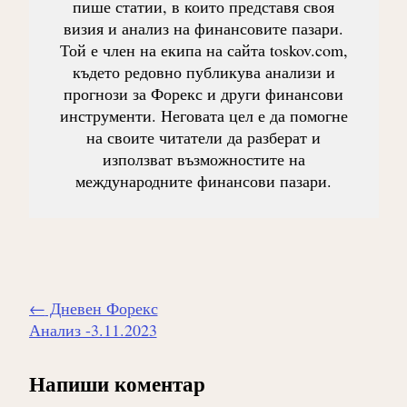
пише статии, в които представя своя
визия и анализ на финансовите пазари.
Той е член на екипа на сайта toskov.com,
където редовно публикува анализи и
прогнози за Форекс и други финансови
инструменти. Неговата цел е да помогне
на своите читатели да разберат и
използват възможностите на
международните финансови пазари.
Навигиране
←
Дневен Форекс
на
Анализ -3.11.2023
публикацията
Напиши коментар