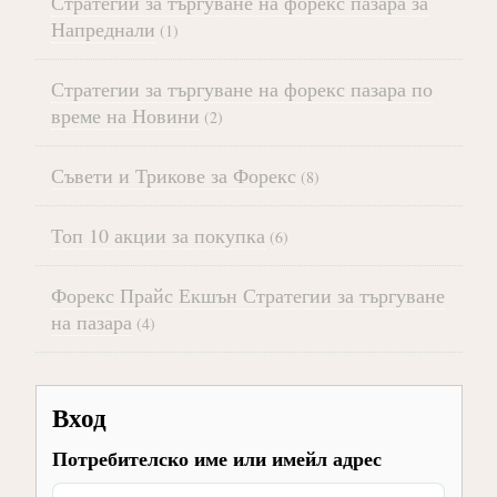
Стратегии за търгуване на форекс пазара за
Напреднали
(1)
Стратегии за търгуване на форекс пазара по
време на Новини
(2)
Съвети и Трикове за Форекс
(8)
Топ 10 акции за покупка
(6)
Форекс Прайс Екшън Стратегии за търгуване
на пазара
(4)
Вход
Потребителско име или имейл адрес