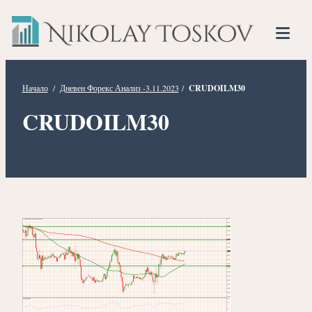
Нико
Прескочете
Финансов
към
Тоско
Анализато
съдържанието
Tog
Mob
Me
Начало
/
Дневен Форекс Анализ -3.11.2023
/
CRUDOILM30
CRUDOILM30