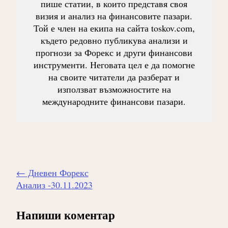
пише статии, в които представя своя
визия и анализ на финансовите пазари.
Той е член на екипа на сайта toskov.com,
където редовно публикува анализи и
прогнози за Форекс и други финансови
инструменти. Неговата цел е да помогне
на своите читатели да разберат и
използват възможностите на
международните финансови пазари.
Навигиране
←
Дневен Форекс
на
Анализ -30.11.2023
публикацията
Напиши коментар