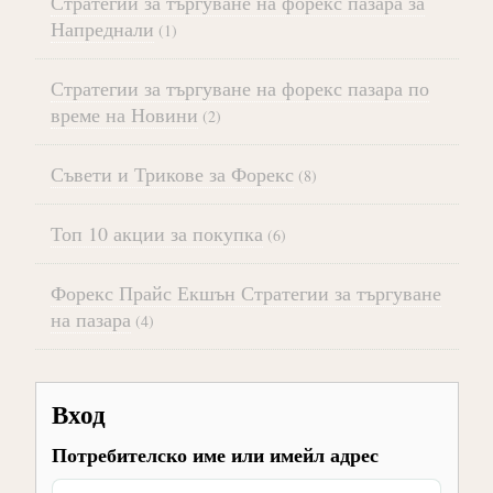
Стратегии за търгуване на форекс пазара за
Напреднали
(1)
Стратегии за търгуване на форекс пазара по
време на Новини
(2)
Съвети и Трикове за Форекс
(8)
Топ 10 акции за покупка
(6)
Форекс Прайс Екшън Стратегии за търгуване
на пазара
(4)
Вход
Потребителско име или имейл адрес