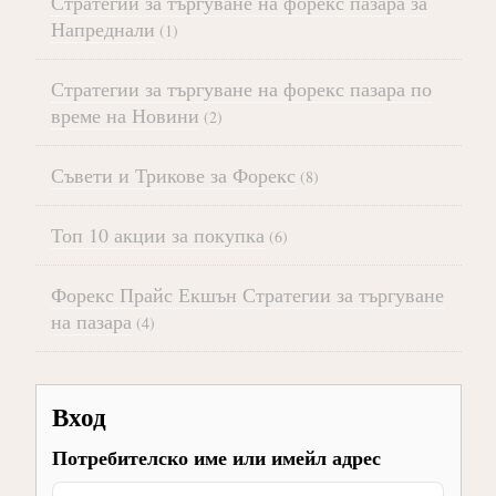
Стратегии за търгуване на форекс пазара за
Напреднали
(1)
Стратегии за търгуване на форекс пазара по
време на Новини
(2)
Съвети и Трикове за Форекс
(8)
Топ 10 акции за покупка
(6)
Форекс Прайс Екшън Стратегии за търгуване
на пазара
(4)
Вход
Потребителско име или имейл адрес