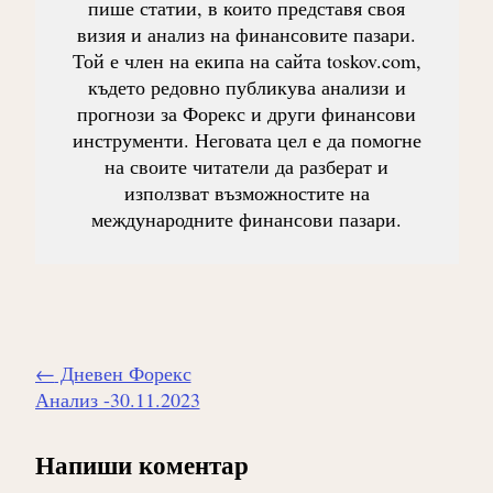
пише статии, в които представя своя
визия и анализ на финансовите пазари.
Той е член на екипа на сайта toskov.com,
където редовно публикува анализи и
прогнози за Форекс и други финансови
инструменти. Неговата цел е да помогне
на своите читатели да разберат и
използват възможностите на
международните финансови пазари.
Навигиране
←
Дневен Форекс
на
Анализ -30.11.2023
публикацията
Напиши коментар