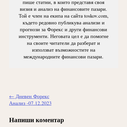
пише статии, в които представя своя
визия и анализ на финансовите пазари.
Той е член на екипа на сайта toskov.com,
където редовно публикува анализи и
прогнози за Форекс и други финансови
инструменти. Неговата цел е да помогне
на своите читатели да разберат и
използват възможностите на
международните финансови пазари.
Навигиране
←
Дневен Форекс
на
Анализ -07.12.2023
публикацията
Напиши коментар