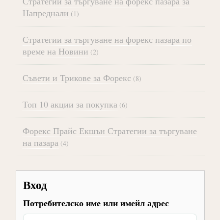
Стратегии за търгуване на форекс пазара за
Напреднали
(1)
Стратегии за търгуване на форекс пазара по
време на Новини
(2)
Съвети и Трикове за Форекс
(8)
Топ 10 акции за покупка
(6)
Форекс Прайс Екшън Стратегии за търгуване
на пазара
(4)
Вход
Потребителско име или имейл адрес