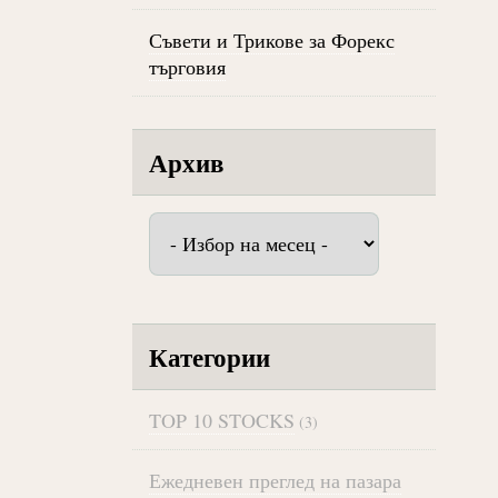
Съвети и Трикове за Форекс
търговия
Архив
Архив
Категории
TOP 10 STOCKS
(3)
Ежедневен преглед на пазара