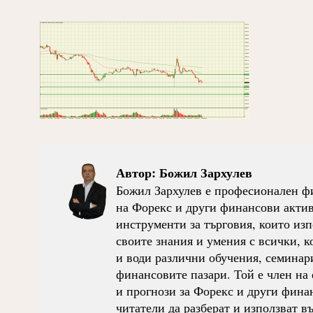
Автор:
Божил Зархулев
Божил Зархулев е професионален фи
на Форекс и други финансови активи
инструменти за търговия, които изп
своите знания и умения с всички, ко
и води различни обучения, семинари
финансовите пазари. Той е член на 
и прогнози за Форекс и други фина
читатели да разберат и използват 