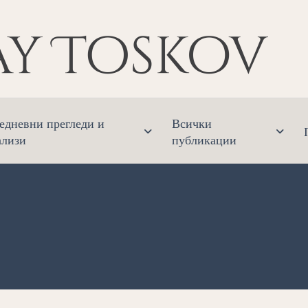
Ник
Финанс
едневни прегледи и
Всички
ализи
публикации