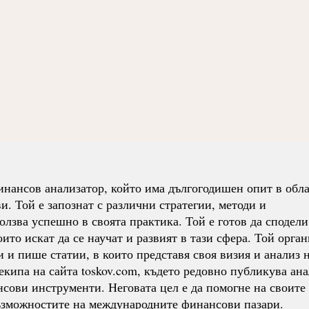
нансов анализатор, който има дългогодишен опит в обла
. Той е запознат с различни стратегии, методи и
олзва успешно в своята практика. Той е готов да сподели
ито искат да се научат и развият в тази сфера. Той орга
 и пише статии, в които представя своя визия и анализ 
екипа на сайта toskov.com, където редовно публикува ан
нсови инструменти. Неговата цел е да помогне на своите
възможностите на международните финансови пазари.