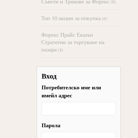
Съвети и Трикове за Форекс
(8)
Топ 10 акции за покупка
(6)
Форекс Прайс Екшън
Стратегии за търгуване на
пазара
(4)
Вход
Потребителско име или
имейл адрес
Парола