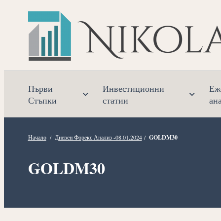
Прескочете
към
съдържанието
Първи
Инвестиционни
Еж
Стъпки
статии
ан
Начало
/
Дневен Форекс Анализ -08.01.2024
/
GOLDM30
GOLDM30