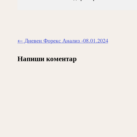
Навигиране
←
Дневен Форекс Анализ -08.01.2024
на
публикацията
Напиши коментар