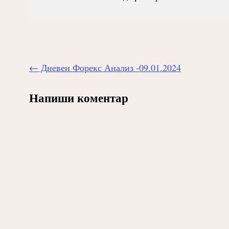
Навигиране
←
Дневен Форекс Анализ -09.01.2024
на
публикацията
Напиши коментар