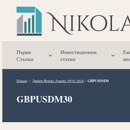
Прескочете
към
съдържанието
Първи
Инвестиционни
Еж
Стъпки
статии
ан
Начало
/
Дневен Форекс Анализ -09.01.2024
/
GBPUSDM30
GBPUSDM30