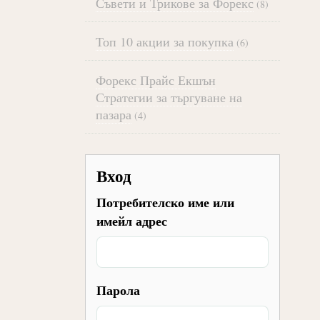
Съвети и Трикове за Форекс
(8)
Топ 10 акции за покупка
(6)
Форекс Прайс Екшън
Стратегии за търгуване на
пазара
(4)
Вход
Потребителско име или
имейл адрес
Парола