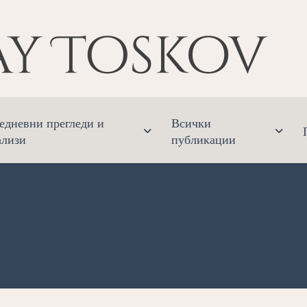
Ник
Финанс
едневни прегледи и
Всички
ализи
публикации