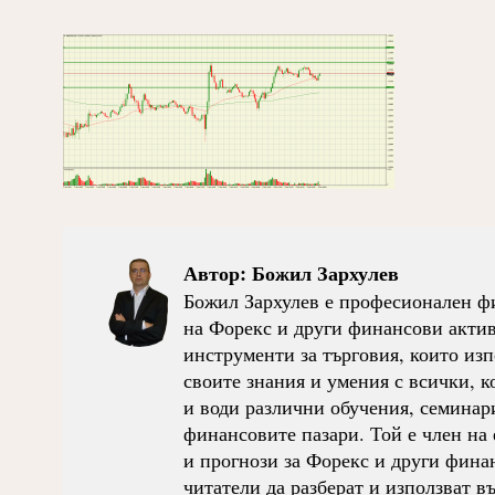
Автор:
Божил Зархулев
Божил Зархулев е професионален фи
на Форекс и други финансови активи
инструменти за търговия, които изп
своите знания и умения с всички, ко
и води различни обучения, семинари
финансовите пазари. Той е член на 
и прогнози за Форекс и други фина
читатели да разберат и използват 