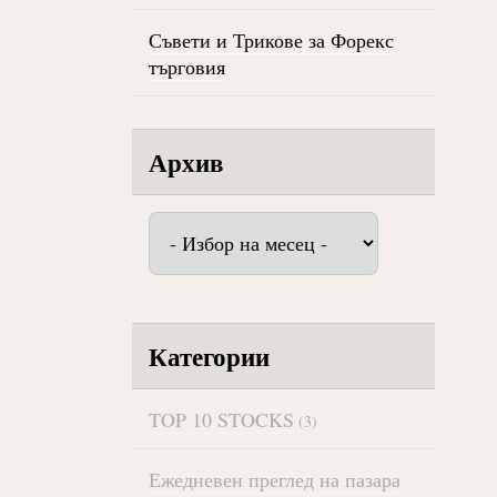
Съвети и Трикове за Форекс
търговия
Архив
Архив
Категории
TOP 10 STOCKS
(3)
Ежедневен преглед на пазара