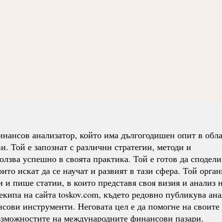
нансов анализатор, който има дългогодишен опит в обла
. Той е запознат с различни стратегии, методи и
олзва успешно в своята практика. Той е готов да сподели
ито искат да се научат и развият в тази сфера. Той орга
 и пише статии, в които представя своя визия и анализ 
екипа на сайта toskov.com, където редовно публикува ан
нсови инструменти. Неговата цел е да помогне на своите
възможностите на международните финансови пазари.