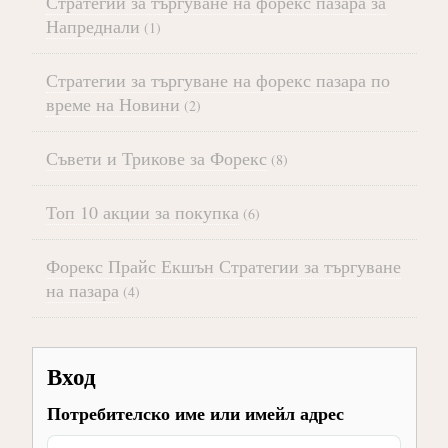
Стратегии за търгуване на форекс пазара за
Напреднали
(1)
Стратегии за търгуване на форекс пазара по
време на Новини
(2)
Съвети и Трикове за Форекс
(8)
Топ 10 акции за покупка
(6)
Форекс Прайс Екшън Стратегии за търгуване
на пазара
(4)
Вход
Потребителско име или имейл адрес