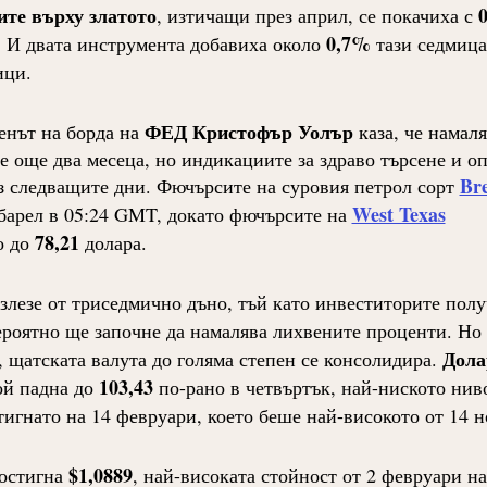
те върху златото
, изтичащи през април, се покачиха с
0,7%
. И двата инструмента добавиха около
тази седмица
ици.
ФЕД Кристофър Уолър
енът на борда
на
каза, че намал
е още два месеца, но индикациите за здраво търсене и о
Br
з следващите дни. Фючърсите на суровия петрол сорт
West Texas
барел в 05:24 GMT, докато фючърсите на
78,21
о до
долара.
излезе от триседмично дъно, тъй като инвеститорите пол
роятно ще започне да намалява лихвените проценти. Но 
Дола
 щатската валута до голяма степен се консолидира.
103,43
ой падна до
по-рано в четвъртък, най-ниското ниво
стигнато на 14 февруари, което беше най-високото от 14 
$1,0889
остигна
, най-високата стойност от 2 февруари на