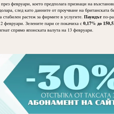
 през февруари, което предполага признаци на възстанов
олара, след като данните от проучване на британската б
Паундът
а стабилен растеж за фирмите в услугите.
по-ра
0,17% до 150,5
 2 февруари. Зелените пари се покачиха с
игнат спрямо японската валута на 13 февруари.