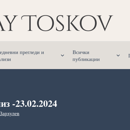
Ник
Финанс
едневни прегледи и
Всички
ализи
публикации
з -23.02.2024
Зархулев