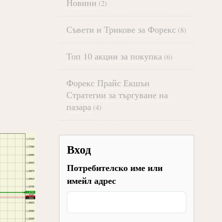
Новини
(2)
Съвети и Трикове за Форекс
(8)
Топ 10 акции за покупка
(6)
Форекс Прайс Екшън
Стратегии за търгуване на
пазара
(4)
Вход
Потребителско име или
имейл адрес