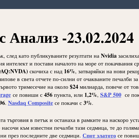
 Анализ -23.02.2024
Nvidia
к, след като публикуваните резултати на
засилих
я интелект и постави началото на море от покачвания с
DAQ:NVDA)
16%
скочиха с над
, затваряйки на нови реко
чипове в света отчете по-силни от очакваните печалби за
$24
първото тримесечие на около
милиарда, повече от тов
erage
456
1,2%
S&P 500
се повиши с
пункта, или
,
се пок
96
Nasdaq Composite
3%
.
се покачи с
.
та търговия в петък и останаха в рамките на наскоро ус
 насочи към известни печалби тази седмица, те до голям
Спот златото
ани през последните две седмици.
се повиш