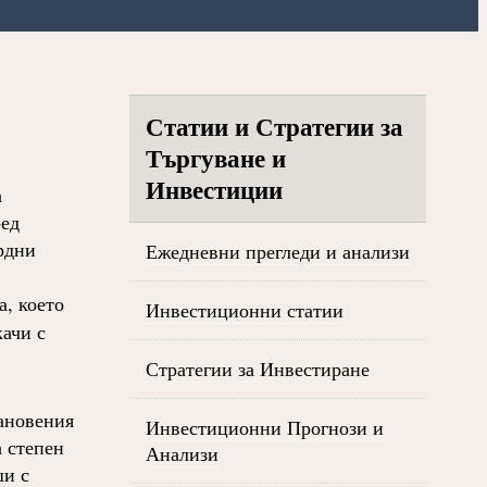
Статии и Стратегии за
Търгуване и
Инвестиции
а
ред
рдни
Ежедневни прегледи и анализи
а, което
Инвестиционни статии
ачи с
Стратегии за Инвестиране
тановения
Инвестиционни Прогнози и
а степен
Анализи
и с