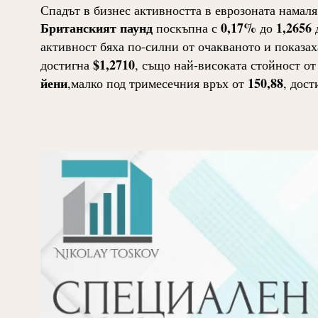
Спадът в бизнес активността в еврозоната намаля
Британският паунд
0,17%
1,2656
поскъпна с
до
д
активност бяха по-силни от очакваното и показах
$1,2710
достигна
, също най-високата стойност от
йени
150,88
,малко под тримесечния връх от
, дост