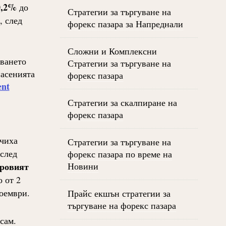
0,2%
до
Стратегии за търгуване на
, след
форекс пазара за Напреднали
Сложни и Комплексни
яването
Стратегии за търгуване на
пасенията
форекс пазара
ent
Стратегии за скалпиране на
форекс пазара
учиха
Стратегии за търгуване на
след
форекс пазара по време на
ровият
Новини
 от 2
ноември.
Прайс екшън стратегии за
търгуване на форекс пазара
сам.