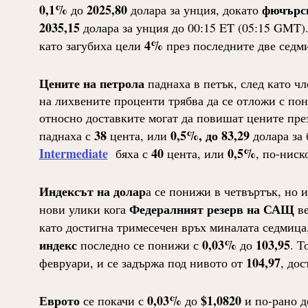
0,1%
2025,80
фючърси
до
долара за унция, докато
2035,15
долара за унция до 00:15 ET (05:15 GMT)
4%
като загубиха цели
през последните две седм
Цените на петрола
паднаха в петък, след като чл
на лихвените проценти трябва да се отложи с пон
относно доставките могат да повишат цените пре
38
0,5%, до 83,29
паднаха с
цента, или
долара за 
Intermediate
40
0,5%
бяха с
цента, или
, по-ниск
Индексът на долар
а се понижи в четвъртък, но 
Федералният резерв на САЩ
нови улики кога
ве
като достигна тримесечен връх миналата седмица,
индекс
0,03%
103,95
последно се понижи с
до
. Т
104,97
февруари, и се задържа под нивото от
, до
Еврото
0,03%
$1,0820
се покачи с
до
и по-рано д