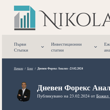
Прескочете
към
съдържанието
Първи
Инвестиционни
Еж
Стъпки
статии
ан
Начало
/
Блог
/
Дневен Форекс Анализ -23.02.2024
Дневен Форекс Анали
Публикувано на
23.02.2024
от
Божил 