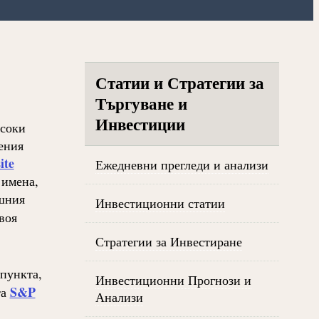
Статии и Стратегии за
Търгуване и
Инвестиции
исоки
ения
ite
Ежедневни прегледи и анализи
 имена,
ишния
Инвестиционни статии
воя
Стратегии за Инвестиране
пункта,
Инвестиционни Прогнози и
S&P
та
Анализи