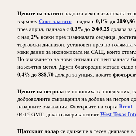
Цените на златото
паднаха леко в азиатската тър
Спот златото
0,1% до 2080,86
върхове.
падна с
0,3% до 2089,25
през април, паднаха с
долара за 
2%
с над
всеки през изминалата седмица, достига
търговски диапазон, установен през по-голямата ч
меки данни за икономиката на САЩ, които стиму
Но очакването на нови сигнали от централната ба
на жълтия метал. Други благородни метали също 
0,4% до 888,70
фючърсит
долара за унция, докато
Цените на петрола
се повишиха в понеделник, сл
доброволните съкращения на добива на петрол до 
Brent
пазарните очаквания. Фючърсите на сорта
б
West Texas Int
04:15 GMT, докато американският
Щатският долар
се движеше в тесен диапазон в 