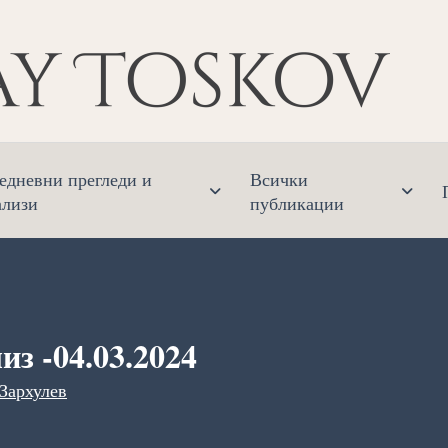
Ник
Финанс
едневни прегледи и
Всички
ализи
публикации
з -04.03.2024
Зархулев