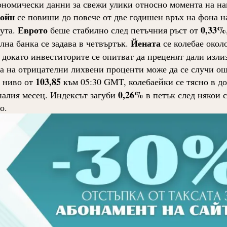
ономически данни за свежи улики относно момента на н
ойн
се повиши до повече от две годишен връх на фона н
Еврото
0,33%
лута.
беше стабилно след петъчния ръст от
Йената
на банка се задава в четвъртък.
се колебае окол
, докато инвеститорите се опитват да преценят дали изли
а на отрицателни лихвени проценти може да се случи ощ
103,85
о ниво от
към 05:30 GMT, колебаейки се тясно в д
0,26%
алия месец. Индексът загуби
в петък след някои 
о.