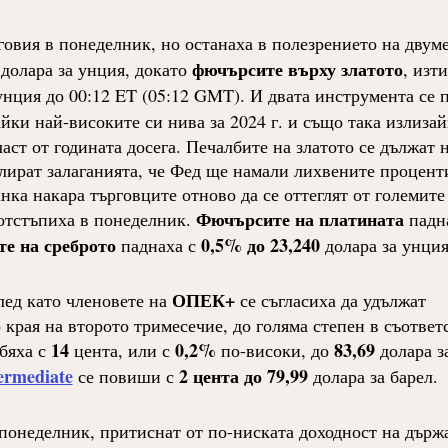
говия в понеделник, но останаха в полезрението на двум
фючърсите върху златото
долара за унция, докато
, изт
унция до 00:12 ET (05:12 GMT). И двата инструмента се
йки най-високите си нива за 2024 г. и също така излизай
аст от годината досега. Печалбите на златото се дължат 
лират залаганията, че Фед ще намали лихвените процент
нка накара търговците отново да се оттеглят от големите
Фючърсите на
платината
отстъпиха в понеделник.
падна
е на среброто
0,5% до 23,240
паднаха с
долара за унция
ОПЕК+
ед като членовете на
се съгласиха да удължат
края на второто тримесечие, до голяма степен в съответ
14
0,2%
83,69
яха с
цента, или с
по-високи, до
долара з
ermediate
2 цента до 79,99
се повиши с
долара за барел.
понеделник, притиснат от по-ниската доходност на държ