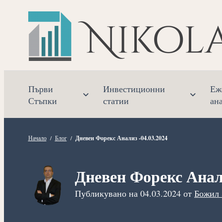
Прескочете
към
съдържанието
Първи
Инвестиционни
Еж
Стъпки
статии
ан
Начало
/
Блог
/
Дневен Форекс Анализ -04.03.2024
Дневен Форекс Анали
Публикувано на
04.03.2024
от
Божил 