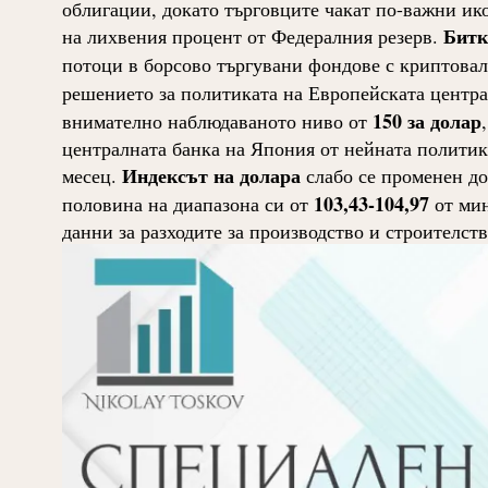
облигации, докато търговците чакат по-важни ик
Битк
на лихвения процент от Федералния резерв.
потоци в борсово търгувани фондове с криптова
решението за политиката на Европейската централ
150 за долар
внимателно наблюдаваното ниво от
централната банка на Япония от нейната политик
Индексът на долара
месец.
слабо се променен д
103,43-104,97
половина на диапазона си от
от мин
данни за разходите за производство и строителств