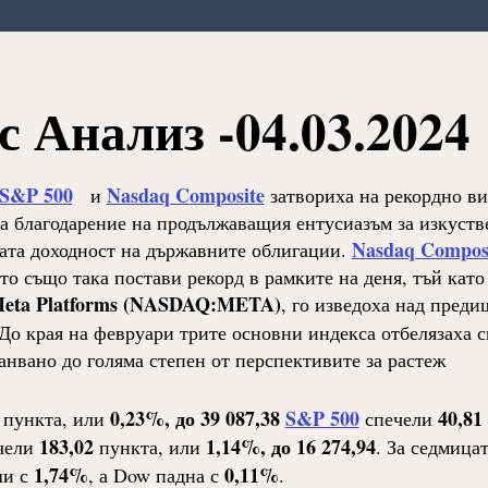
 Анализ -04.03.2024
S&P 500
Nasdaq Composite
и
затвориха на рекордно в
а благодарение на продължаващия ентусиазъм за изкуств
Nasdaq Compos
ата доходност на държавните облигации.
йто също така постави рекорд в рамките на деня, тъй като
eta Platforms (NASDAQ:META)
, го изведоха над пред
 До края на февруари трите основни индекса отбелязаха с
анвано до голяма степен от перспективите за растеж
0,23%, до 39 087,38
S&P 500
40,81
пункта, или
спечели
183,02
1,14%, до 16 274,94
чели
пункта, или
. За седмица
1,74%
0,11%
и с
, а Dow падна с
.