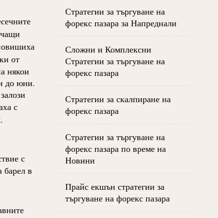
Стратегии за търгуване на
есечните
форекс пазара за Напреднали
ичащи
 повишиха
Сложни и Комплексни
ки от
Стратегии за търгуване на
на някои
форекс пазара
и до юни.
 залози
Стратегии за скалпиране на
ха с
форекс пазара
.
Стратегии за търгуване на
форекс пазара по време на
ствие с
Новини
а барел в
Прайс екшън стратегии за
търгуване на форекс пазара
авните