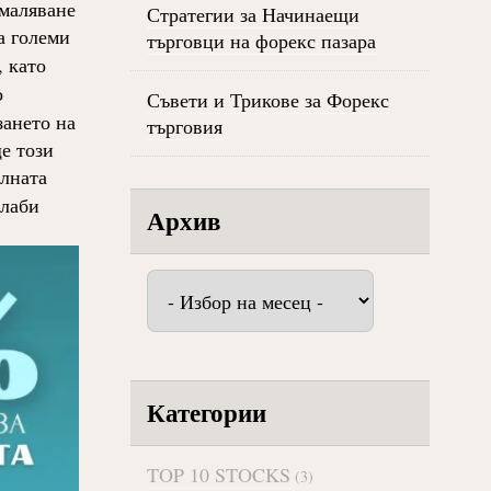
амаляване
Стратегии за Начинаещи
а големи
търговци на форекс пазара
, като
о
Съвети и Трикове за Форекс
зането на
търговия
е този
олната
слаби
Архив
Архив
Категории
TOP 10 STOCKS
(3)