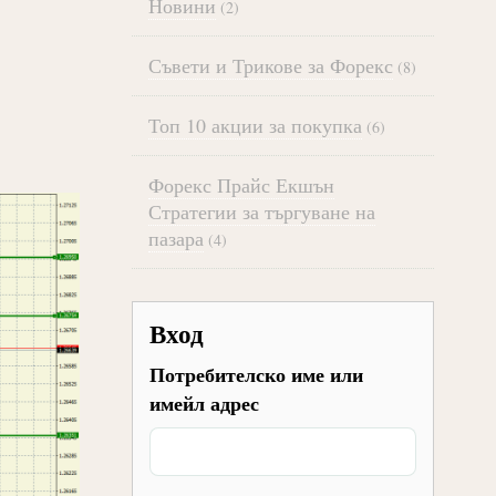
Новини
(2)
Съвети и Трикове за Форекс
(8)
Топ 10 акции за покупка
(6)
Форекс Прайс Екшън
Стратегии за търгуване на
пазара
(4)
Вход
Потребителско име или
имейл адрес