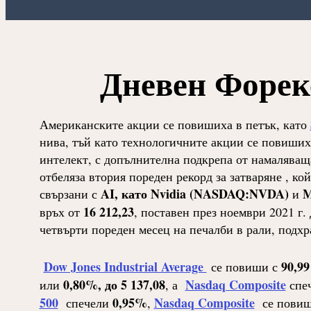
Дневен Форекс
Американските акции се повишиха в петък, като
нива, тъй като технологичните акции се повиших
интелект, с допълнителна подкрепа от намаляващ
отбеляза втория пореден рекорд за затваряне , ко
AI, като Nvidia (NASDAQ:NVDA)
M
свързани с
и
16 212,23
връх от
, поставен през ноември 2021 г.
четвърти пореден месец на печалби в рали, подхр
Dow Jones Industrial Average
90,99
се повиши с
0,80%, до 5 137,08
Nasdaq Composite
или
, а
спе
500
0,95%
Nasdaq Composite
спечели
,
се повиш