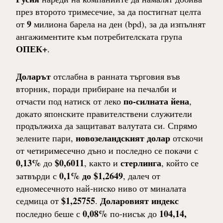
през второто тримесечие, за да постигнат целта
9
от
милиона барела на ден (bpd), за да изпълнят
ангажиментите към потребителската група
ОПЕК+
.
Доларът
отслабна в ранната търговия във
вторник, поради прибиране на печалби и
по-силната йена
отчасти под натиск от леко
,
докато японските правителствени служители
продължиха да защитават валутата си. Спрямо
новозеландският долар
зелените пари,
отскочи
от четиримесечно дъно и последно се покачи с
0,13%
$0,6011
стерлинга
до
, както и
, който се
0,1% до $1,2649
затвърди с
, далеч от
едномесечното най-ниско ниво от миналата
$1,25755
Доларовият индекс
седмица от
.
0,08%
104,14,
последно беше с
по-нисък до