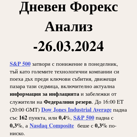
Дневен Форекс
Анализ
-26.03.2024
S&P 500
затвори с понижение в понеделник,
тъй като големите технологични компании си
поеха дъх преди ключови събития, движещи
пазара тази седмица, включително актуална
информация за инфлацията
и забележки от
Федералния резерв
служители на
. До 16:00 ET
Dow Jones Industrial Average
(20:00 GMT)
падна
162
0,4
S&P 500
със
пункта, или
%,
падна с
0,3%
Nasdaq Composite
0,3%
, а
беше с
по-
ниско.