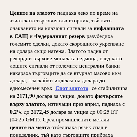
Цените на златото
паднаха леко по време на
азиатската търговия във вторник, тъй като
инфлацията
очакването на ключови сигнали за
в САЩ
Федералният резерв
и
разубедиха
големите сделки, докато скорошното укрепване
на долара също натежа. Златото падна от
рекордни върхове миналата седмица, след като
лошите сигнали от големите централни банки
накараха търговците да се втурнат масово към
долара, тласкайки индекса на долара до
Спот златото
едномесечен връх.
се стабилизира
2171,90
фючърсите
на
долара за унция, докато
върху златото
, изтичащи през април, паднаха с
0,2%
2172,45
до
долара за унция до 00:25 ET
(04:25 GMT). Сред промишлените метали
цените на медта
отбелязаха рязък спад в
понеделник, тъй като търговците прибраха