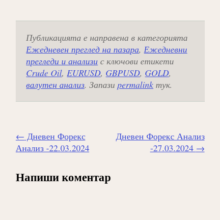
Публикацията е направена в категорията
Ежедневен преглед на пазара
,
Ежедневни
прегледи и анализи
с ключови етикети
Crude Oil
,
EURUSD
,
GBPUSD
,
GOLD
,
валутен анализ
. Запази
permalink
тук.
Навигиране
←
Дневен Форекс
Дневен Форекс Анализ
на
Анализ -22.03.2024
-27.03.2024
→
публикацията
Напиши коментар