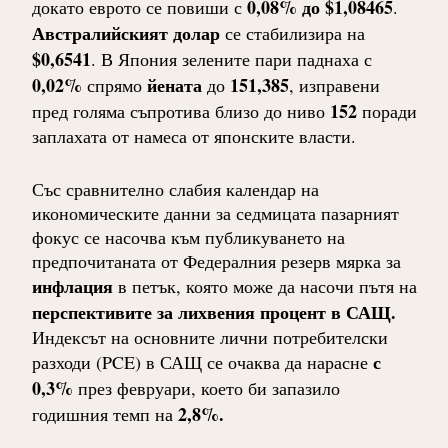
0,08% до $1,08465
докато еврото се повиши с
.
Австралийският долар
се стабилизира на
$0,6541
. В Япония зелените пари паднаха с
0,02%
йената
151,385
спрямо
до
, изправени
152
пред голяма съпротива близо до ниво
поради
заплахата от намеса от японските власти.
Със сравнително слабия календар на
икономическите данни за седмицата пазарният
фокус се насочва към публикуването на
предпочитаната от Федералния резерв мярка за
инфлация
в петък, която може да насочи пътя на
перспективите за лихвения процент в САЩ.
Индексът на основните лични потребителски
с
разходи (PCE) в САЩ се очаква да нарасне
0,3%
през февруари, което би запазило
2,8%.
годишния темп на