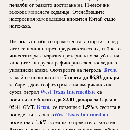
печалби от рязкото достигане на 11-месечни
върхове миналата седмица. Отслабващите
настроения към водещия вносител Китай също
натежаха.
Петролът
слабо се променен във вторник, след
като се повиши през предходната сесия, тъй като
инвеститорите изразиха резерви към загубата на
капацитет на руски рафинерии след последните
Brent
украински атаки. Фючърсите на петрола
7 цента до 86,82 долара
за май се повишиха със
за барел, докато фючърсите на американския
West Texas Intermediate
суров петрол
се
6 цента до 82,01 долара
повишиха с
за барел в
Brent
1,5%
05:41 GMT.
се повиши с
в сесията в
West Texas Intermediate
понеделник, докато
1,6%
поскъпна с
, след като правителството на
Русия
нареди на компаниите да намалят добива