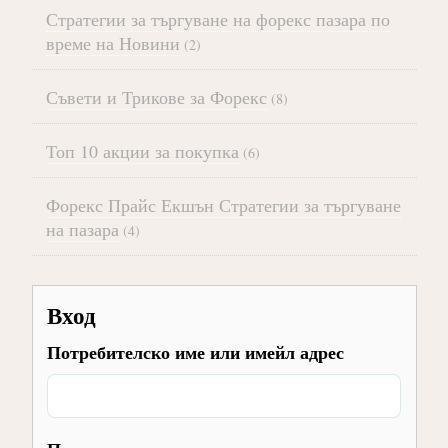
Стратегии за търгуване на форекс пазара по
време на Новини
(2)
Съвети и Трикове за Форекс
(8)
Топ 10 акции за покупка
(6)
Форекс Прайс Екшън Стратегии за търгуване
на пазара
(4)
Вход
Потребителско име или имейл адрес