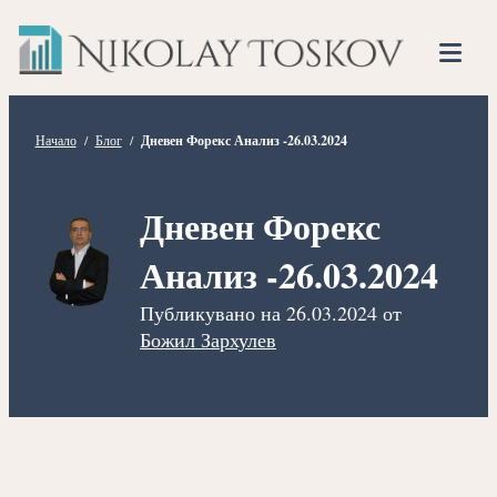
Нико
Прескочете
Финансов
към
Тоско
Анализато
съдържанието
Tog
Mob
Me
Начало
/
Блог
/
Дневен Форекс Анализ -26.03.2024
Дневен Форекс
Анализ -26.03.2024
Публикувано на
26.03.2024
от
Божил Зархулев