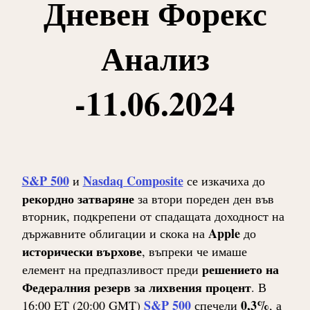
Дневен Форекс
Анализ
-11.06.2024
S&P 500
Nasdaq Composite
и
се изкачиха до
рекордно затваряне
за втори пореден ден във
вторник, подкрепени от спадащата доходност на
Apple
държавните облигации и скока на
до
исторически върхове
, въпреки че имаше
решението на
елемент на предпазливост преди
Федералния резерв за лихвения процент
. В
S&P 500
0,3%
16:00 ET (20:00 GMT)
спечели
, а