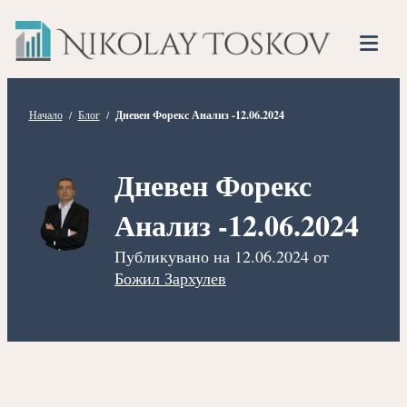
Нико
Прескочете
Финансов
към
Тоско
Анализато
съдържанието
Tog
Mob
Me
Начало
/
Блог
/
Дневен Форекс Анализ -12.06.2024
Дневен Форекс
Анализ -12.06.2024
Публикувано на
12.06.2024
от
Божил Зархулев