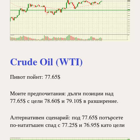
Crude Oil (WTI)
Пивот пойнт: 77.65$
Моите предпочитания: дълги позиции над
77.65$ с цели 78.60$ и 79.10$ в разширение.
Алтернативен сценарий: под 77.65$ потърсете
по-нататъшен спад с 77.25$ и 76.95$ като цели