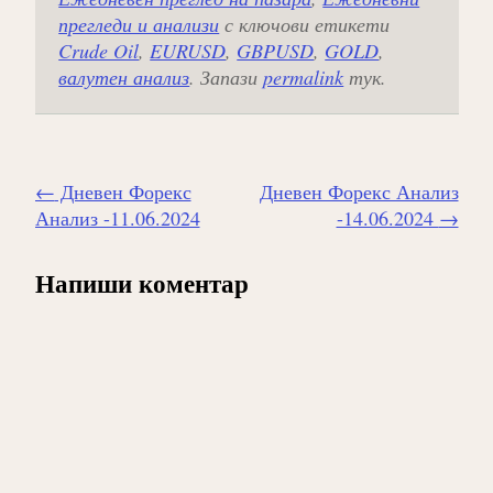
прегледи и анализи
с ключови етикети
Crude Oil
,
EURUSD
,
GBPUSD
,
GOLD
,
валутен анализ
. Запази
permalink
тук.
Навигиране
←
Дневен Форекс
Дневен Форекс Анализ
на
Анализ -11.06.2024
-14.06.2024
→
публикацията
Напиши коментар