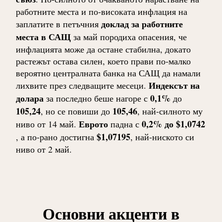
работните места и по-високата инфлация на
доклад за работните
заплатите в петъчния
места в САЩ
за май породиха опасения, че
инфлацията може да остане стабилна, докато
растежът остава силен, което прави по-малко
вероятно централната банка на САЩ да намали
Индексът на
лихвите през следващите месеци.
долара
0,1%
за последно беше нагоре с
до
105,24
105,46
, но се повиши до
, най-силното му
Еврото
0,2% до $1,0742
ниво от 14 май.
падна с
$1,07195
, а по-рано достигна
, най-ниското си
ниво от 2 май.
Основни акценти в