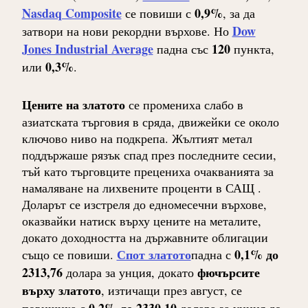
Nasdaq Composite
0,9%
се повиши с
, за да
Dow
затвори на нови рекордни върхове. Но
Jones Industrial Average
120
падна със
пункта,
0,3%
или
.
Цените на златото
се промениха слабо в
азиатската търговия в сряда, движейки се около
ключово ниво на подкрепа. Жълтият метал
поддържаше рязък спад през последните сесии,
тъй като търговците прецениха очакванията за
намаляване на лихвените проценти в САЩ .
Доларът се изстреля до едномесечни върхове,
оказвайки натиск върху цените на металите,
докато доходността на държавните облигации
Спот златото
0,1% до
също се повиши.
падна с
2313,76
фючърсите
долара за унция, докато
върху златото
, изтичащи през август, се