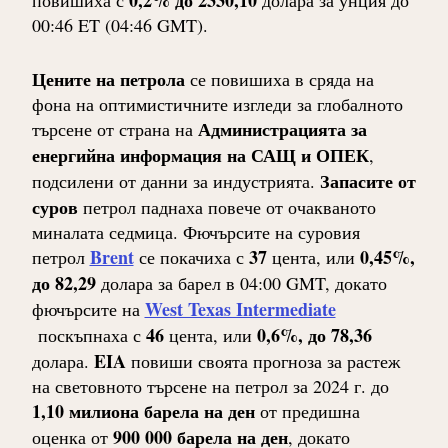
0,2% до 2330,10
повишиха с
долара за унция до
00:46 ET (04:46 GMT).
Цените на петрола
се повишиха в сряда на
фона на оптимистичните изгледи за глобалното
Администрацията за
търсене от страна на
енергийна информация на САЩ и ОПЕК
,
Запасите от
подсилени от данни за индустрията.
суров
петрол паднаха повече от очакваното
миналата седмица. Фючърсите на суровия
Brent
37
0,45%,
петрол
се покачиха с
цента, или
до 82,29
долара за барел в 04:00 GMT, докато
West Texas Intermediate
фючърсите на
46
0,6%, до 78,36
поскъпнаха с
цента, или
EIA
долара.
повиши своята прогноза за растеж
на световното търсене на петрол за 2024 г. до
1,10 милиона барела на ден
от предишна
900 000 барела на ден
оценка от
, докато