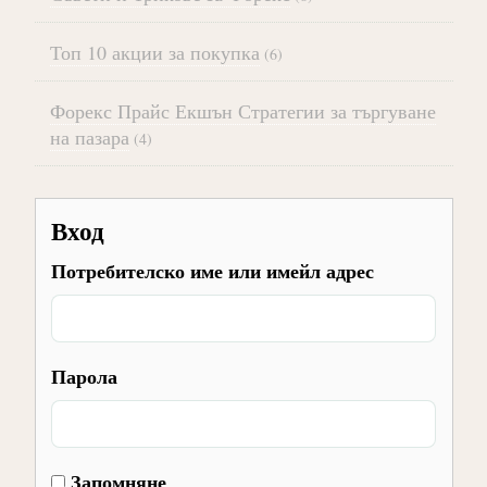
Топ 10 акции за покупка
(6)
Форекс Прайс Екшън Стратегии за търгуване
на пазара
(4)
Вход
Потребителско име или имейл адрес
Парола
Запомняне