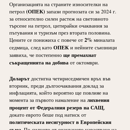
Организацията на страните износителки на
(ОПЕК)
петрол
запази прогнозата си за 2024 г.
за относително силен растеж на световното
търсене на петрол, цитирайки очаквания за
пътувания и туризъм през втората половина.
2%
Цените се понижиха с повече от
миналата
ОПЕК
седмица, след като
и нейните съюзници
ще премахнат
заявиха, че постепенно
съкращенията на добива
от октомври.
Доларът
достигна четириседмичен връх във
вторник, преди дългоочаквания доклад за
инфлацията, който вероятно ще повлияе на
лихвения
момента за първото намаление на
процент от Федералния резерв на САЩ
,
докато еврото беше под натиск от
политическата несигурност в Европейския
съюз
. По-силното от очакваното нарастване на