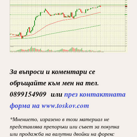
За въпроси и коментари се
обръщайте към мен на тел.
0899154909 или
през контактната
форма на www.toskov.com
*Мнението, изразено в този материал не
представлява препоръки или съвет за покупка
или продажба на валутни двойки на форекс