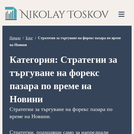
Нико
Прескочете
Финансов
към
Тоско
Анализато
съдържанието
Tog
Mob
Me
Начало
/
Блог
/
Стратегии за търгуване на форекс пазара по време
на Новини
Категория:
Стратегии за
търгуване на форекс
пазара по време на
Новини
Стратегии за търгуване на форекс пазара по
време на Новини.
Стратегии, подходящи само за напреднали