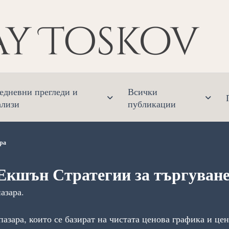
Ник
Финанс
едневни прегледи и
Всички
ализи
публикации
ра
Екшън Стратегии за търгуване
азара.
 пазара, които се базират на чистата ценова графика и 