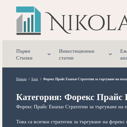
Прескочете
към
съдържанието
Първи
Инвестиционни
Еж
Стъпки
статии
ан
Начало
/
Блог
/
Форекс Прайс Екшън Стратегии за търгуване на паза
Категория:
Форекс Прайс 
Форекс Прайс Екшън Стратегии за търгуване на п
Това са всички стратегии за търгуване на форекс