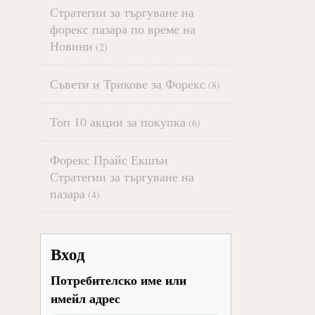
Стратегии за търгуване на
форекс пазара по време на
Новини
(2)
Съвети и Трикове за Форекс
(8)
Топ 10 акции за покупка
(6)
Форекс Прайс Екшън
Стратегии за търгуване на
пазара
(4)
Вход
Потребителско име или
имейл адрес