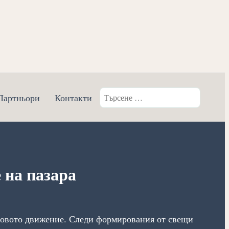
олай Тосков
ов Анализатор
Търсене
Партньори
Контакти
за:
 на пазара
ценовото движение. Следи формирования от свещи