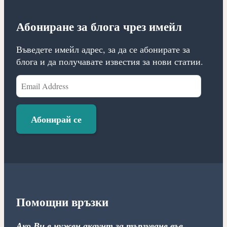
Абониране за блога чрез имейл
Въведете имейл адрес, за да се абонирате за
блога и да получавате известия за нови статии.
Email
Address
Абонирай се
Помощни връзки
Ако Ви е нужен акаунт за търгуване във