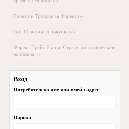
време на Новини
(2)
Съвети и Трикове за Форекс
(8)
Топ 10 акции за покупка
(6)
Форекс Прайс Екшън Стратегии за търгуване
на пазара
(4)
Вход
Потребителско име или имейл адрес
Парола