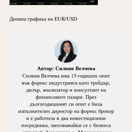
Дневна графика на EUR/USD
Автор:
Силвия Велчева
Силвия Велчева има 15-годишен опит
във форекс индустрията като трейдър,
дилър, анализатор и консултант на
финансовите пазари. През
дългогодишният си опит е била
изпълнителен директор на форекс брокер
и е работила в два инвестиционни
посредника, запознавайки се с бизнеса
„отвътре“. Завършила е „Международна