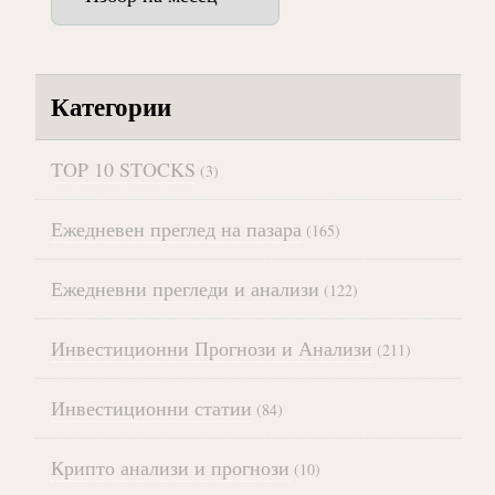
Категории
TOP 10 STOCKS
(3)
Ежедневен преглед на пазара
(165)
Ежедневни прегледи и анализи
(122)
Инвестиционни Прогнози и Анализи
(211)
Инвестиционни статии
(84)
Крипто анализи и прогнози
(10)