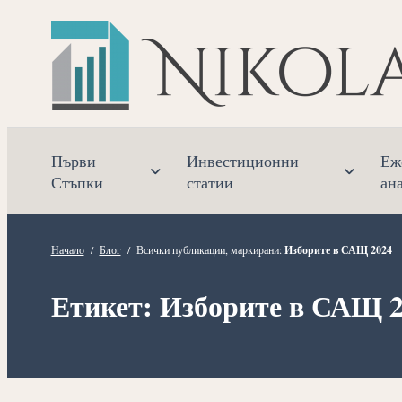
Прескочете
към
съдържанието
Първи
Инвестиционни
Еж
Стъпки
статии
ан
Начало
/
Блог
/
Всички публикации, маркирани:
Изборите в САЩ 2024
Етикет:
Изборите в САЩ 2