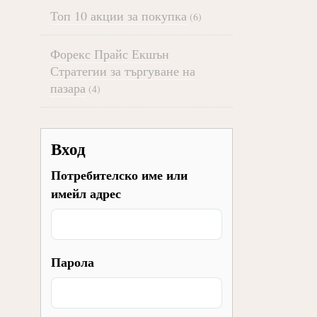
Топ 10 акции за покупка
(6)
Форекс Прайс Екшън
Стратегии за търгуване на
пазара
(4)
Вход
Потребителско име или
имейл адрес
Парола