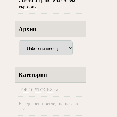
Съвети и Трикове за Форекс
търговия
Архив
Архив
Категории
TOP 10 STOCKS
(3)
Ежедневен преглед на пазара
(165)