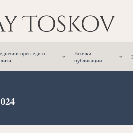
Ник
Финанс
едневни прегледи и
Всички
ализи
публикации
024