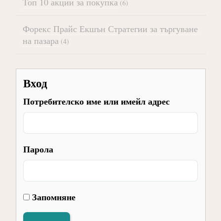
Топ 10 акции за покупка
(6)
Форекс Прайс Екшън Стратегии за търгуване
на пазара
(4)
Вход
Потребителско име или имейл адрес
Парола
Запомняне