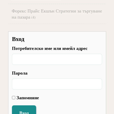
Форекс Прайс Екшън Стратегии за търгуване
на пазара
(4)
Вход
Потребителско име или имейл адрес
Парола
Запомняне
Вход