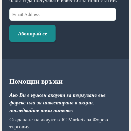
блога и да получавате известия за нови статии.
Email
Address
Абонирай се
Помощни връзки
Ако Ви е нужен акаунт за търгуване във
форекс или за инвестиране в акции,
последвайте тези линкове:
Създаване на акаунт в IC Markets за Форекс
търговия