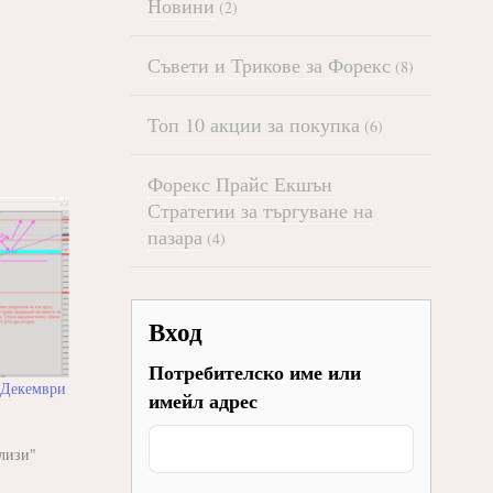
Новини
(2)
Съвети и Трикове за Форекс
(8)
Топ 10 акции за покупка
(6)
Форекс Прайс Екшън
Стратегии за търгуване на
пазара
(4)
Вход
Потребителско име или
7 Декември
имейл адрес
лизи"