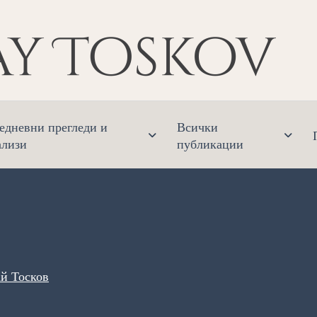
Ник
Финанс
едневни прегледи и
Всички
ализи
публикации
й Тосков