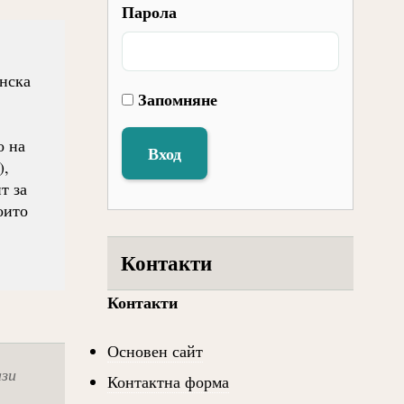
Парола
нска
Запомняне
о на
Вход
),
т за
оито
Контакти
Контакти
Основен сайт
ази
Контактна форма