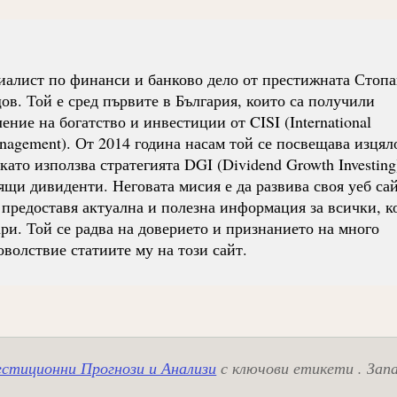
иалист по финанси и банково дело от престижната Стопа
. Той е сред първите в България, които са получили
ние на богатство и инвестиции от CISI (International
Management). От 2014 година насам той се посвещава изцял
ато използва стратегията DGI (Dividend Growth Investing
ящи дивиденти. Неговата мисия е да развива своя уеб сай
 предоставя актуална и полезна информация за всички, к
ри. Той се радва на доверието и признанието на много
оволствие статиите му на този сайт.
стиционни Прогнози и Анализи
с ключови етикети . Зап