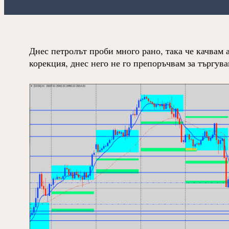
Днес петролът проби много рано, така че качвам 
корекция, днес него не го препоръчвам за търгува