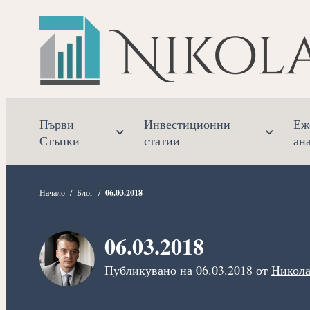
Прескочете
към
съдържанието
Първи
Инвестиционни
Еж
Стъпки
статии
ан
Начало
/
Блог
/
06.03.2018
06.03.2018
Публикувано на
06.03.2018
от
Никола