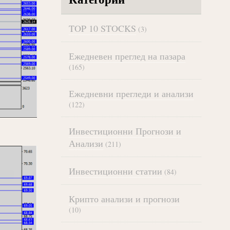
TOP 10 STOCKS
(3)
Ежедневен преглед на пазара
(165)
Ежедневни прегледи и анализи
(122)
Инвестиционни Прогнози и
Анализи
(211)
Инвестиционни статии
(84)
Крипто анализи и прогнози
(10)