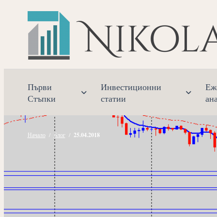
Прескочете
към
съдържанието
Първи
Инвестиционни
Еж
Стъпки
статии
ан
Начало
/
Блог
/
25.04.2018