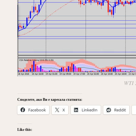
WTI 2
Споделете, ако Ви е харесала статията:
Facebook
X
LinkedIn
Reddit
Like this: