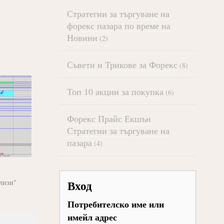
Стратегии за търгуване на
форекс пазара по време на
Новини
(2)
Съвети и Трикове за Форекс
(8)
Топ 10 акции за покупка
(6)
Форекс Прайс Екшън
Стратегии за търгуване на
пазара
(4)
Вход
лизи"
Потребителско име или
имейл адрес