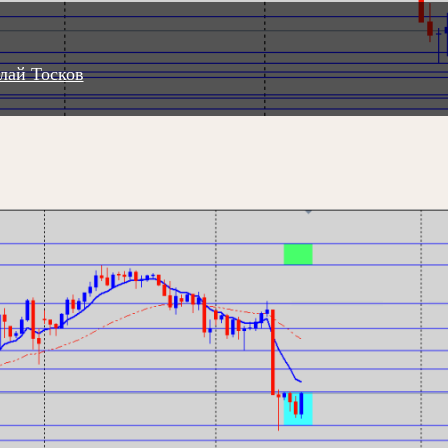
лай Тосков