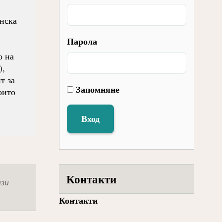
нска
Парола
о на
),
т за
Запомняне
оито
Вход
Контакти
ази
Контакти