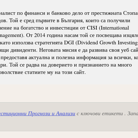
иалист по финанси и банково дело от престижната Стопа
. Той е сред първите в България, които са получили
ние на богатство и инвестиции от CISI (International
Management). От 2014 година насам той се посвещава изцял
ато използва стратегията DGI (Dividend Growth Investing
ящи дивиденти. Неговата мисия е да развива своя уеб сай
 предоставя актуална и полезна информация за всички, к
ри. Той се радва на доверието и признанието на много
оволствие статиите му на този сайт.
стиционни Прогнози и Анализи
с ключови етикети . Зап