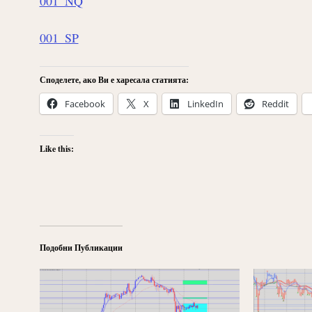
001_NQ
001_SP
Споделете, ако Ви е харесала статията:
Facebook
X
LinkedIn
Reddit
Like this:
Подобни Публикации