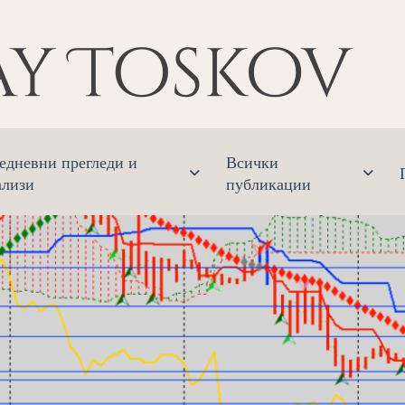
Ник
Финанс
едневни прегледи и
Всички
ализи
публикации