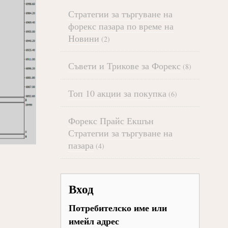
Стратегии за търгуване на
форекс пазара по време на
Новини
(2)
Съвети и Трикове за Форекс
(8)
Топ 10 акции за покупка
(6)
Форекс Прайс Екшън
Стратегии за търгуване на
пазара
(4)
Вход
Потребителско име или
имейл адрес