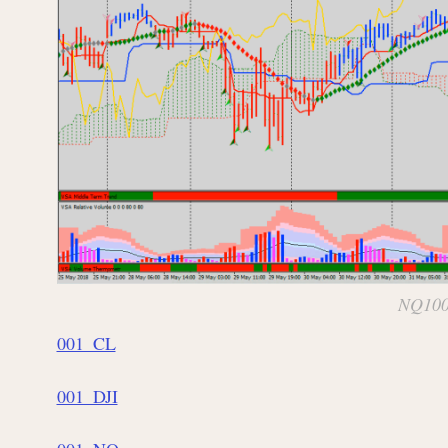
NQ100 
001_CL
001_DJI