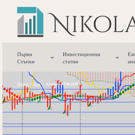
Прескочете
към
съдържанието
Първи
Инвестиционни
Еж
Стъпки
статии
ан
Начало
/
Блог
/
Анализ – 05.06.2018