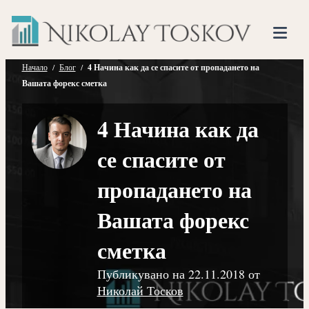
Нико
Прескочете
Финансов
към
Тоско
Анализато
съдържанието
Tog
Mob
Начало
/
Блог
/
4 Начина как да се спасите от пропадането на
Вашата форекс сметка
Me
4 Начина как да
се спасите от
пропадането на
Вашата форекс
сметка
Публикувано на
22.11.2018
от
Николай Тосков