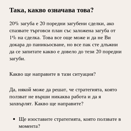
Така, какво означава това?
20% загуба е 20 поредни загубени сделки, ако
спазвате търговси план със заложена загуба от
1% на сделка. Това все още може и да не Ви
докара до паникьосване, но все пак сте длъжни
да се запитате какво е довело до тези 20 поредни
загуби.
Какво ще направите в тази ситуация?
Да, някой може да решат, че стратегията, която
ползват не върши никаква работа и да я
захвърлят. Какво ще направите?
Ще изоставите стратегията, която ползвате в
момента?