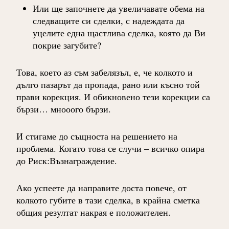
Или ще започнете да увеличавате обема на
следващите си сделки, с надеждата да
уцелите една щастлива сделка, която да Ви
покрие загубите?
Това, което аз съм забелязъл, е, че колкото и
дълго пазарът да пропада, рано или късно той
прави корекция. И обикновено тези корекции са
бързи… мнооого бързи.
И стигаме до същноста на решението на
проблема. Когато това се случи – всичко опира
до Риск:Възнаграждение.
Ако успеете да направите доста повече, от
колкото губите в тази сделка, в крайна сметка
общия резултат накрая е положителен.