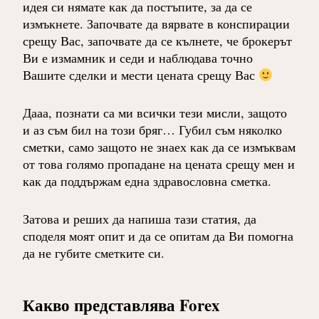
идея си нямате как да постъпите, за да се
измъкнете. Започвате да вярвате в конспирации
срещу Вас, започвате да се кълнете, че брокерът
Ви е измамник и седи и наблюдава точно
Вашите сделки и мести цената срещу Вас
Дааа, познати са ми всички тези мисли, защото
и аз съм бил на този бряг… Губил съм няколко
сметки, само защото не знаех как да се измъквам
от това голямо пропадане на цената срещу мен и
как да поддържам една здравословна сметка.
Затова и реших да напиша тази статия, да
споделя моят опит и да се опитам да Ви помогна
да не губите сметките си.
Какво представлява Forex