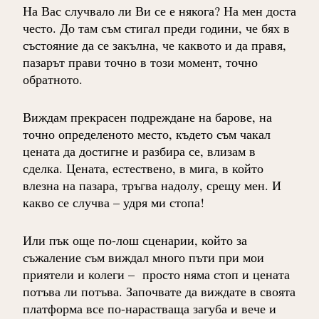
На Вас случвало ли Ви се е някога? На мен доста
често. До там съм стигал преди години, че бях в
състояние да се закълна, че каквото и да правя,
пазарът прави точно в този момент, точно
обратното.
Виждам прекрасен подреждане на барове, на
точно определеното место, където съм чакал
цената да достигне и разбира се, влизам в
сделка. Цената, естествено, в мига, в който
влезна на пазара, тръгва надолу, срещу мен. И
какво се случва – удря ми стопа!
Или пък още по-лош сценарии, който за
съжаление съм виждал много пъти при мои
приятели и колеги – просто няма стоп и цената
потъва ли потъва. Започвате да виждате в своята
платформа все по-нарастваща загуба и вече и