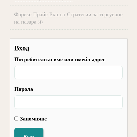
Форекс Прайс Екшън Стратегии за търгуване
на пазара
(4)
Вход
Потребителско име или имейл адрес
Парола
Запомняне
Вход