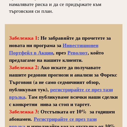
намалявате риска и да се придържате към
търговския си план.
Забележка 1
: Не забравяйте да прочетете за
новата ни програма за
Инвестиционен
Портфейл в Акции
, през
Револют
, който
предлагаме на нашите клиенти.
Забележка 2
: Ако искате да получавате
нашите редовни прогнози и анализи за Форекс
Търговия (а не само седмичният обзор,
публикуван тук),
регистрирайте се през тази
връзка
. Там публикуваме всички наши сделки
с конкретни нива за стоп и таргет.
Забележка 3
: Отстъпката от 10% за годишен
абонамен.
Регистрирайте се през тази
връзка
и използвайте код за отстъпка от 10%