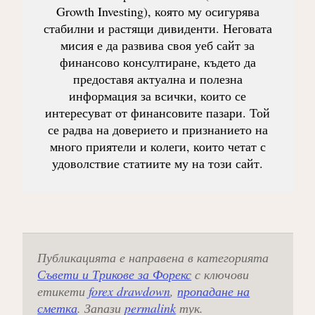
Growth Investing), която му осигурява
стабилни и растящи дивиденти. Неговата
мисия е да развива своя уеб сайт за
финансово консултиране, където да
предоставя актуална и полезна
информация за всички, които се
интересуват от финансовите пазари. Той
се радва на доверието и признанието на
много приятели и колеги, които четат с
удоволствие статиите му на този сайт.
Публикацията е направена в категорията
Съвети и Трикове за Форекс
с ключови
етикети
forex drawdown
,
пропадане на
сметка
. Запази
permalink
тук.