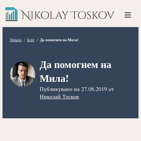
Нико
Прескочете
Финансов
към
Тоско
Анализато
съдържанието
Tog
Mob
Me
Начало
/
Блог
/
Да помогнем на Мила!
Да помогнем на
Мила!
Публикувано на
27.08.2019
от
Николай Тосков