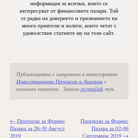
информация за всички, които се
интересуват от финансовите пазари. Той
се радва на доверието и признанието на
много приятели и колеги, които четат с
удоволствие статиите му на този сайт.
Публикацията е направена в категорията
Инвестиционни Прогнози и Анализи
с
ключови етикети . Запази
permalink
тук.
Навигиране
←
Прогнози за Форекс
Прогнози за Форекс
на
Пазара за 26-30 Август
Пазара за 02-06
публикацията
2019
Септември 2019
→