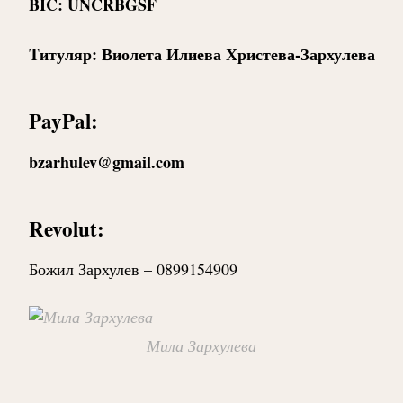
BIC: UNCRBGSF
Tитуляр: Виолета Илиева Христева-Зархулева
PayPal:
bzarhulev@gmail.com
Revolut:
Божил Зархулев – 0899154909
Мила Зархулева