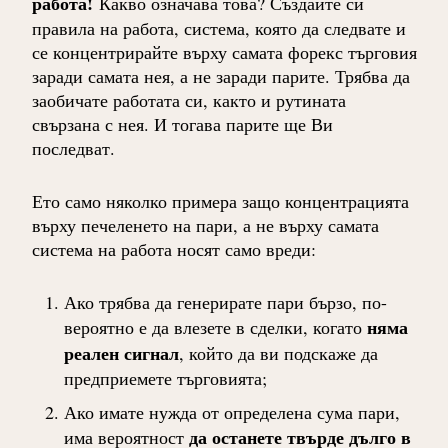
работа!
Какво означава това? Създайте си
правила на работа, система, която да следвате и
се концентрирайте върху самата форекс търговия
заради самата нея, а не заради парите. Трябва да
заобичате работата си, както и рутината
свързана с нея. И тогава парите ще Ви
последват.
Ето само няколко примера защо концентрацията
върху печеленето на пари, а не върху самата
система на работа носят само вреди:
Ако трябва да генерирате пари бързо, по-
няма
вероятно е да влезете в сделки, когато
реален сигнал
, който да ви подскаже да
предприемете търговията;
Ако имате нужда от определена сума пари,
да останете твърде дълго в
има вероятност