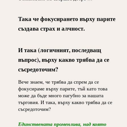
Така че фокусирането върху парите
създава страх и алчност.
И така (логичният, последващ
въпрос), върху какво трябва да се
съсредоточим?
Вече знаем, че трябва да спрем да се
фокусираме върху парите, тъй като това
може да бъде много пагубно за нашата
търговия. И така, върху какво трябва да се
съсредоточим?
Единствената променлива, над която