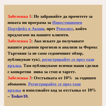
Забележка 1
: Не забравяйте да прочетете за
новата ни програма за
Инвестиционен
Портфейл в Акции
, през
Револют
, който
предлагаме на нашите клиенти.
Забележка 2
: Ако искате да получавате
нашите редовни прогнози и анализи за Форекс
Търговия (а не само седмичният обзор,
публикуван тук),
регистрирайте се през тази
връзка
. Там публикуваме всички наши сделки
с конкретни нива за стоп и таргет.
Забележка 3
: Отстъпката от 10% за годишен
абонамен.
Регистрирайте се през тази
връзка
и използвайте код за отстъпка от 10%
–
Toskov10
.