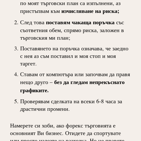
по моят търговски план са изпълнени, аз
изчисляване на риска;
пристъпвам към
поставям чакаща поръчка
След това
със
съответния обем, спрямо риска, заложен в
търговския ми план;
Поставянето на поръчка означава, че заедно
с нея аз съм поставил и моя стоп и моя
таргет.
Ставам от компютъра или започвам да правя
без да гледам непрекъснато
нещо друго –
графиките.
Проверявам сделката на всеки 6-8 часа за
драстични промени.
Намерете си хоби, ако форекс търговията е
основният Ви бизнес. Отидете да спортувате
или просто излезте на разходка. Но не правете