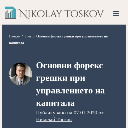
Нико
Прескочете
Финансов
към
Тоско
Анализато
съдържанието
Tog
Mob
Me
Начало
/
Блог
/
Основни форекс грешки при управлението на
капитала
Основни форекс
грешки при
управлението на
капитала
Публикувано на
07.01.2020
от
Николай Тосков