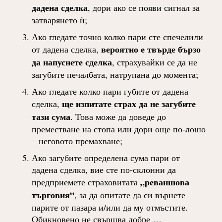
дадена сделка
, дори ако се появи сигнал за
затварянето ѝ;
Ако гледате точно колко пари сте спечелили
вероятно е твърде бързо
от дадена сделка,
да напуснете сделка
, страхувайки се да не
загубите печалбата, натрупана до момента;
Ако гледате колко пари губите от дадена
ще изпитате страх да не загубите
сделка,
тази сума
. Това може да доведе до
преместване на стопа или дори още по-лошо
– неговото премахване;
Ако загубите определена сума пари от
дадена сделка, вие сте по-склонни да
„реваншова
предприемете страховитата
търговия“
, за да опитате да си върнете
парите от пазара и/или да му отмъстите.
Обикновено не свършва добре …