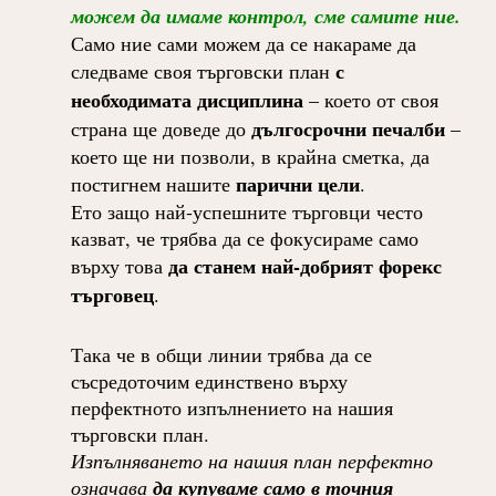
можем да имаме контрол, сме самите ние.
Само ние сами можем да се накараме да
с
следваме своя търговски план
необходимата дисциплина
– което от своя
дългосрочни печалби
страна ще доведе до
–
което ще ни позволи, в крайна сметка, да
парични цели
постигнем нашите
.
Ето защо най-успешните търговци често
казват, че трябва да се фокусираме само
да станем най-добрият форекс
върху това
търговец
.
Така че в общи линии трябва да се
съсредоточим единствено върху
перфектното изпълнението на нашия
търговски план.
Изпълняването на нашия план перфектно
означава
да купуваме само в точния