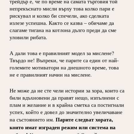
трейдър е, че по време на самата търговия той
непрекъснато мисли върху това колко пари е
рискувал и колко би спечели, ако сделката
излезе успешна. Както се казва – обичаме да
слагаме тигана на котлона дълго преди да сме
уловили рибата.
А дали това е правилният модел за мислене?
Твърдо не! Въпреки, че парите са един от най-
големите мотиватори на днешното време, това
не е правилният начин на мислене.
Не може да не сте чели истории за хора, които са
били вдъхновени да правят нещо, изпълнени с
плам и желание и в крайна сметка са постигнали
успех, който е довел до значително увеличаване
Парите следват хората,
на състоянието им.
които имат изграден режим или система на