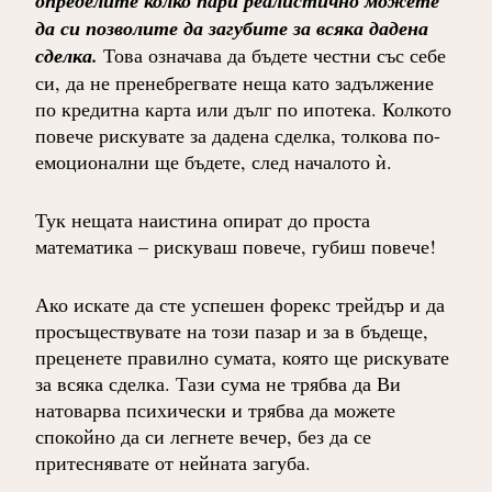
определите колко пари реалистично можете
да си позволите да загубите за всяка дадена
сделка.
Това означава да бъдете честни със себе
си, да не пренебрегвате неща като задължение
по кредитна карта или дълг по ипотека. Колкото
повече рискувате за дадена сделка, толкова по-
емоционални ще бъдете, след началото ѝ.
Тук нещата наистина опират до проста
математика – рискуваш повече, губиш повече!
Ако искате да сте успешен форекс трейдър и да
просъществувате на този пазар и за в бъдеще,
преценете правилно сумата, която ще рискувате
за всяка сделка. Тази сума не трябва да Ви
натоварва психически и трябва да можете
спокойно да си легнете вечер, без да се
притеснявате от нейната загуба.