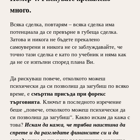
много.
Всяка сделка, повтарям – всяка сделка има
потенциала да се превърне в губеща сделка.
Затова и никога не бъдете прекалено
самоуверени и никога не се заблуждавайте, че
точно тази сделка е като по учебник и няма как
да не се изпълни според плана Ви.
Да рискуваш повече, отколкото можеш
психически да си позволиш да загубиш по всяко
смъртна присъда при форекс
време, е
търговията
. Ключът в последното изречение
беше „повече, отколкото можеш психически да
си позволиш да загубиш“. Какво искам да кажа с
това?
Искам да кажа, че трябва наистина да
спрете и да разгледате финансите си и да