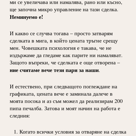
ми се увеличава или намалява, рано или късно,
ще започна микро управление на тази сделка.
Неминуемо е!
И какво се случва тогава – просто затварям
сделката в мига, в който цената тръгне срещу
мен. Човешката психология е такава, че не
издържаме да гледаме как парите ни намаляват.
Защото въпреки, че сделката е още отворена –
ние считаме вече тези пари за наши
.
И естествено, при следващото поглеждане на
графиката, цената вече е заминала далече в
моята посока и аз съм можел да реализирам 200
пипа печалба. Затова и моят начин на работа е
следния:
Когато всички условия за отваряне на сделка