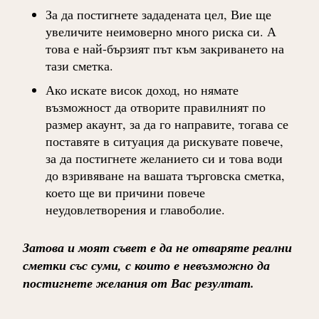
За да постигнете зададената цел, Вие ще
увеличите неимоверно много риска си. А
това е най-бързият път към закриването на
тази сметка.
Ако искате висок доход, но нямате
възможност да отворите правилният по
размер акаунт, за да го направите, тогава се
поставяте в ситуация да рискувате повече,
за да постигнете желанието си и това води
до взривяване на вашата търговска сметка,
което ще ви причини повече
неудовлетворения и главоболие.
Затова и моят съвет е да не отваряте реални
сметки със суми, с които е невъзможно да
постигнете желания от Вас резултат.