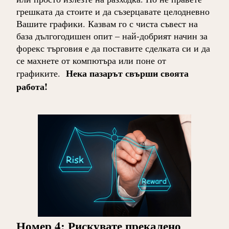
грешката да стоите и да съзерцавате целодневно
Вашите графики. Казвам го с чиста съвест на
база дългогодишен опит – най-добрият начин за
форекс търговия е да поставите сделката си и да
се махнете от компютъра или поне от
Нека пазарът свърши своята
графиките.
работа!
Номер 4: Рискувате прекалено