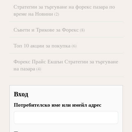
Стратегии за търгуване на форекс пазара по
време на Новини
(2)
Съвети и Трикове за Форекс
(8)
Топ 10 акции за покупка
(6)
Форекс Прайс Екшън Стратегии за търгуване
на пазара
(4)
Вход
Потребителско име или имейл адрес