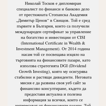
Николай Тосков е дипломиран
специалист по финанси и банково дело
от престижната Стопанска Академия
„Димитър Ценов“ в Свищов. Той е сред
първите в България, които са получили
международен сертификат за управление
на богатство и инвестиции от CISI
(International Certificate in Wealth &
Investment Management). От 2014 година
насам той се посвещава изцяло на
търговията на финансовите пазари, като
използва стратегията DGI (Dividend
Growth Investing), която му осигурява
стабилни и растящи дивиденти. Неговата
мисия е да развива своя уеб сайт за
финансово консултиране, където да
предоставя актуална и полезна
информация за всички, които се
интересуват от финансовите пазари. Той