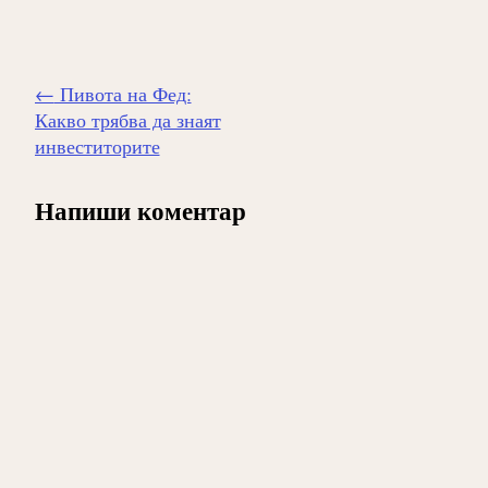
Навигиране
←
Пивота на Фед:
на
Какво трябва да знаят
публикацията
инвеститорите
Напиши коментар