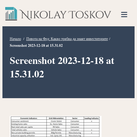
Нико
Прескочете
Финансов
към
Тоско
Анализато
съдържанието
Tog
Mob
Me
Начало
/
Пивота на Фед: Какво трябва да знаят инвеститорите
/
Screenshot 2023-12-18 at 15.31.02
Screenshot 2023-12-18 at
15.31.02