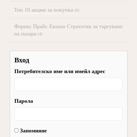
Топ 10 акции за покупка
(6)
Форекс Прайс Екшън Стратегии за търгуване
на пазара
(4)
Вход
Потребителско име или имейл адрес
Парола
Запомняне