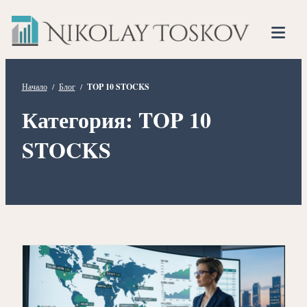
Нико
Прескочете
Финансов
към
Тоско
Анализато
съдържанието
Tog
Mob
Me
Начало
/
Блог
/
TOP 10 STOCKS
Категория:
TOP 10
STOCKS