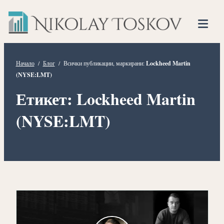
Нико
Прескочете
Финансов
към
Тоско
Анализато
съдържанието
Tog
Mob
Me
Начало
/
Блог
/
Всички публикации, маркирани:
Lockheed Martin
(NYSE:LMT)
Етикет:
Lockheed Martin
(NYSE:LMT)