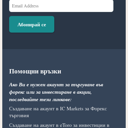
Email
Address
Абонирай се
Помощни връзки
Ако Ви е нужен акаунт за търгуване във
форекс или за инвестиране в акции,
последвайте тези линкове:
Създаване на акаунт в IC Markets за Форекс
търговия
Създаване на акаунт в eToro за инвестиции в