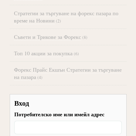
Стратегии за търгуване на форекс пазара по
време на Новини
(2)
Съвети и Трикове за Форекс
(8)
Топ 10 акции за покупка
(6)
Форекс Прайс Екшън Стратегии за търгуване
на пазара
(4)
Вход
Потребителско име или имейл адрес