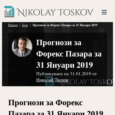
Нико
Прескочете
Финансов
към
Тоско
Анализато
съдържанието
Tog
Mob
Начало
/
Блог
/
Прогнози за Форекс Пазара за 31 Януари 2019
Me
Прогнози за
Форекс Пазара за
31 Януари 2019
Публикувано на
31.01.2019
от
Николай Тосков
Прогнози за Форекс
Пазара за 31 Януари 2019