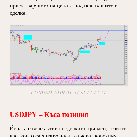
при затварянето на цената над нея, влизате в
сделка.
EURUSD 2019-01-31 at 13.13.17
USDJPY – Къса позиция
Йената е вече активна сделката при мен, тези от
вас, които са я изпуснали, да чакат корекция