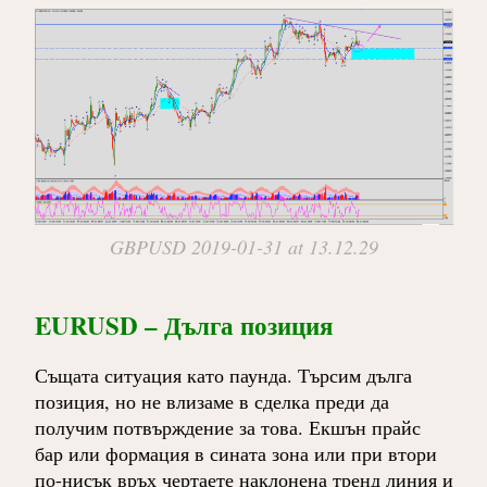
GBPUSD 2019-01-31 at 13.12.29
EURUSD – Дълга позиция
Същата ситуация като паунда. Търсим дълга
позиция, но не влизаме в сделка преди да
получим потвърждение за това. Екшън прайс
бар или формация в сината зона или при втори
по-нисък връх чертаете наклонена тренд линия и