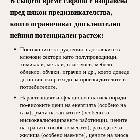
В същото време Европа е изправена
пред някои предизвикателства,
които ограничават допълнително
нейния потенциален растеж:
Постоянните затруднения в доставките в
ключови сектори като полупроводници,
химикали, метали, пластмаси, мебели,
облекло, обувки, играчки и др., което доведе
до по-високи разходи за производителите и
потребителите.
Нарастващият инфлационен натиск поради
по-високите цени на енергията (особено на
газа), ръста на заплатите (особено за
нискоквалифицираните работници), цените
на храните (особено месото), разходите за
жилища (особено наемите), цените на вноса