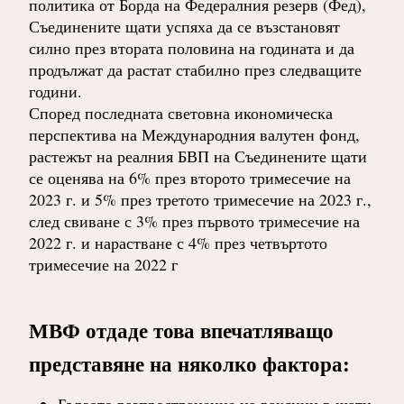
политика от Борда на Федералния резерв (Фед),
Съединените щати успяха да се възстановят
силно през втората половина на годината и да
продължат да растат стабилно през следващите
години.
Според последната световна икономическа
перспектива на Международния валутен фонд,
растежът на реалния БВП на Съединените щати
се оценява на 6% през второто тримесечие на
2023 г. и 5% през третото тримесечие на 2023 г.,
след свиване с 3% през първото тримесечие на
2022 г. и нарастване с 4% през четвъртото
тримесечие на 2022 г
МВФ отдаде това впечатляващо
представяне на няколко фактора: