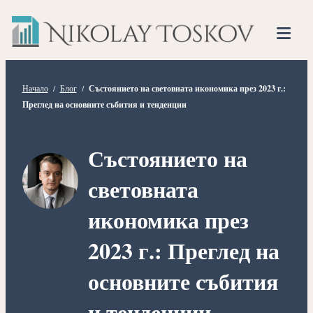
Нико
Прескочете
Финансов
към
Тоско
Анализато
съдържанието
Tog
Mob
Me
Начало
/
Блог
/
Състоянието на световната икономика през 2023 г.:
Преглед на основните събития и тенденции
Състоянието на
световната
икономика през
2023 г.: Преглед на
основните събития
и тенденции