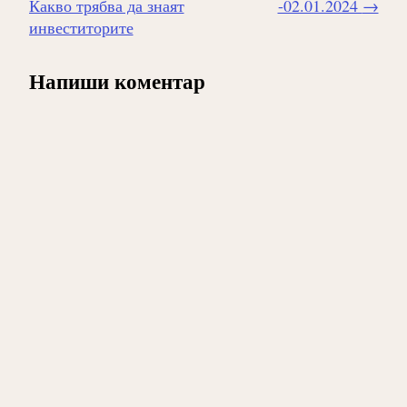
на
Какво трябва да знаят
-02.01.2024
→
публикацията
инвеститорите
Напиши коментар