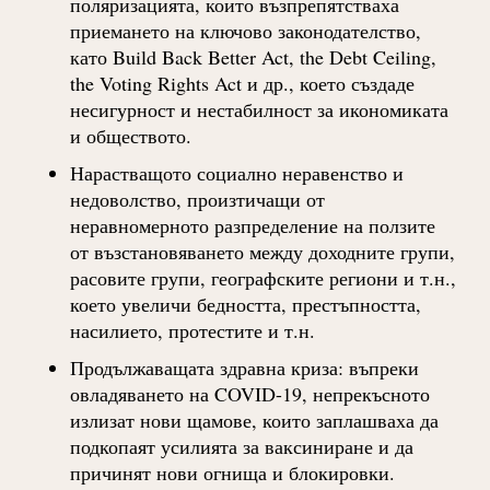
поляризацията, които възпрепятстваха
приемането на ключово законодателство,
като Build Back Better Act, the Debt Ceiling,
the Voting Rights Act и др., което създаде
несигурност и нестабилност за икономиката
и обществото.
Нарастващото социално неравенство и
недоволство, произтичащи от
неравномерното разпределение на ползите
от възстановяването между доходните групи,
расовите групи, географските региони и т.н.,
което увеличи бедността, престъпността,
насилието, протестите и т.н.
Продължаващата здравна криза: въпреки
овладяването на COVID-19, непрекъсното
излизат нови щамове, които заплашваха да
подкопаят усилията за ваксиниране и да
причинят нови огнища и блокировки.