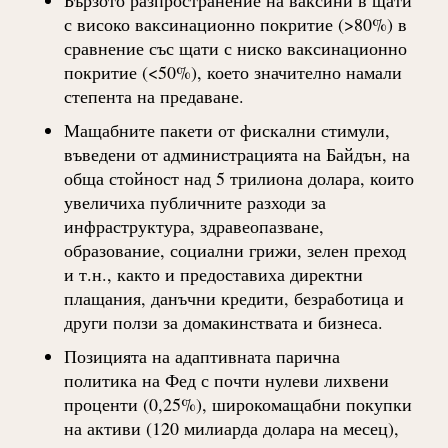
Бързото разпространение на ваксини в щати
с високо ваксинационно покритие (>80%) в
сравнение със щати с ниско ваксинационно
покритие (<50%), което значително намали
степента на предаване.
Мащабните пакети от фискални стимули,
въведени от администрацията на Байдън, на
обща стойност над 5 трилиона долара, които
увеличиха публичните разходи за
инфраструктура, здравеопазване,
образование, социални грижи, зелен преход
и т.н., както и предоставиха директни
плащания, данъчни кредити, безработица и
други ползи за домакинствата и бизнеса.
Позицията на адаптивната парична
политика на Фед с почти нулеви лихвени
проценти (0,25%), широкомащабни покупки
на активи (120 милиарда долара на месец),