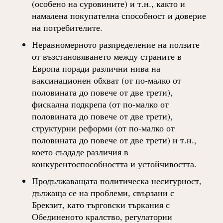
(особено на суровините) и т.н., както и
намалена покупателна способност и доверие
на потребителите.
Неравномерното разпределение на ползите
от възстановяването между страните в
Европа поради различни нива на
ваксинационен обхват (от по-малко от
половината до повече от две трети),
фискална подкрепа (от по-малко от
половината до повече от две трети),
структурни реформи (от по-малко от
половината до повече от две трети) и т.н.,
което създаде различия в
конкурентоспособността и устойчивостта.
Продължаващата политическа несигурност,
дължаща се на проблеми, свързани с
Брекзит, като търговски търкания с
Обединеното кралство, регулаторни