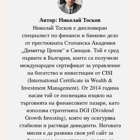
Автор:
Николай Тосков
Николай Тосков е дипломиран
специалист по финанси и банково дело
от престижната Стопанска Академия
„Димитър Ценов“ в Свищов. Той е сред
първите в България, които са получили
международен сертификат за управление
на богатство и инвестиции от CISI
(International Certificate in Wealth &
Investment Management). От 2014 година
насам той се посвещава изцяло на
търговията на финансовите пазари, като
използва стратегията DGI (Dividend
Growth Investing), която му осигурява
стабилни и растящи дивиденти. Неговата
мисия е да развива своя уеб сайт за
финансово консултиране, където да