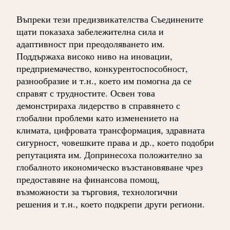
Въпреки тези предизвикателства Съединените
щати показаха забележителна сила и
адаптивност при преодоляването им.
Поддържаха високо ниво на иновации,
предприемачество, конкурентоспособност,
разнообразие и т.н., което им помогна да се
справят с трудностите. Освен това
демонстрираха лидерство в справянето с
глобални проблеми като изменението на
климата, цифровата трансформация, здравната
сигурност, човешките права и др., което подобри
репутацията им. Допринесоха положително за
глобалното икономическо възстановяване чрез
предоставяне на финансова помощ,
възможности за търговия, технологични
решения и т.н., което подкрепи други региони.