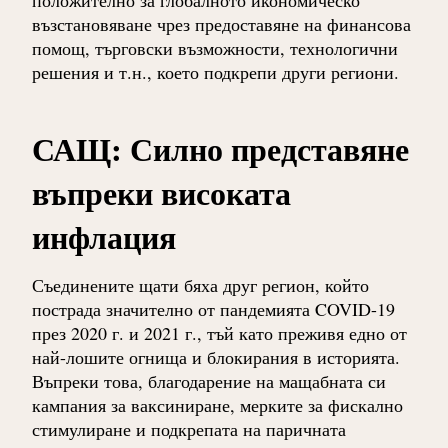
положително за глобалното икономическо
възстановяване чрез предоставяне на финансова
помощ, търговски възможности, технологични
решения и т.н., което подкрепи други региони.
САЩ: Силно представяне
въпреки високата
инфлация
Съединените щати бяха друг регион, който
пострада значително от пандемията COVID-19
през 2020 г. и 2021 г., тъй като преживя едно от
най-лошите огнища и блокирания в историята.
Въпреки това, благодарение на мащабната си
кампания за ваксиниране, мерките за фискално
стимулиране и подкрепата на паричната