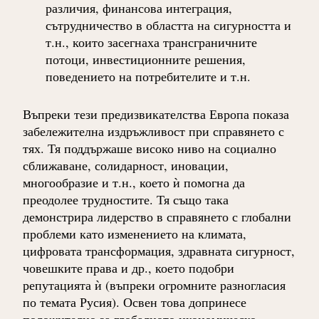
различия, финансова интеграция,
сътрудничество в областта на сигурността и
т.н., които засегнаха трансграничните
потоци, инвестиционните решения,
поведението на потребителите и т.н.
Въпреки тези предизвикателства Европа показа
забележителна издръжливост при справянето с
тях. Тя поддържаше високо ниво на социално
сближаване, солидарност, иновации,
многообразие и т.н., което ѝ помогна да
преодолее трудностите. Тя също така
демонстрира лидерство в справянето с глобални
проблеми като изменението на климата,
цифровата трансформация, здравната сигурност,
човешките права и др., което подобри
репутацията ѝ (въпреки огромните разногласия
по темата Русия). Освен това допринесе