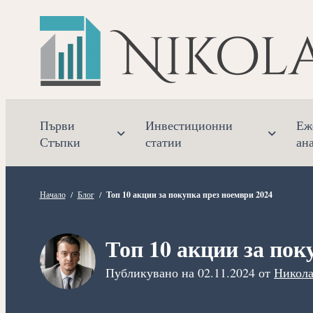
Прескочете
към
съдържанието
Първи
Инвестиционни
Еж
Стъпки
статии
ан
Начало
/
Блог
/
Топ 10 акции за покупка през ноември 2024
Топ 10 акции за пок
Публикувано на
02.11.2024
от
Никола