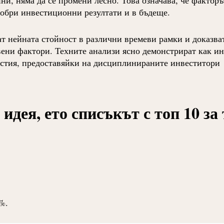
ни, няма да се промени лесно. Това означава, че факторъ
добри инвестиционни резултати и в бъдеще.
т нейната стойност в различни времеви рамки и доказва
вени фактори. Техните анализи ясно демонстрират как и
астия, предоставяйки на дисциплинираните инвеститори
идея, ето списъкът с топ 10 за
%.