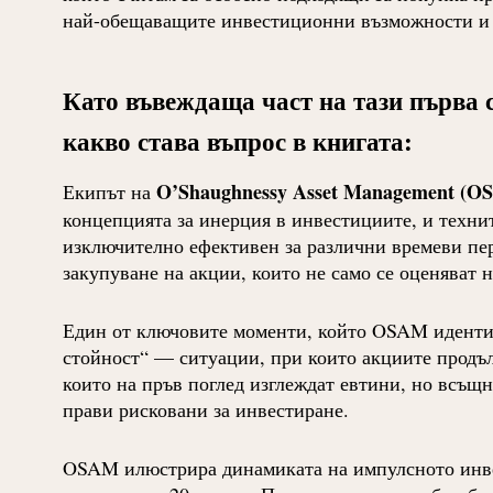
най-обещаващите инвестиционни възможности и д
Като въвеждаща част на тази първа с
какво става въпрос в книгата:
O’Shaughnessy Asset Management (O
Екипът на
концепцията за инерция в инвестициите, и технит
изключително ефективен за различни времеви пер
закупуване на акции, които не само се оценяват 
Един от ключовите моменти, който OSAM идентиф
стойност“ — ситуации, при които акциите продъл
които на пръв поглед изглеждат евтини, но всъщ
прави рисковани за инвестиране.
OSAM илюстрира динамиката на импулсното инвес