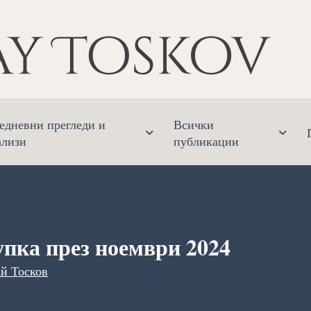
Ник
Финанс
едневни прегледи и
Всички
ализи
публикации
упка през ноември 2024
й Тосков