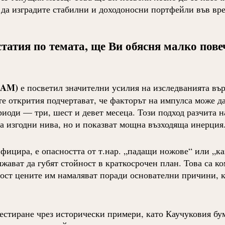
а изградите стабилни и доходоносни портфейли във вре
татия по темата, ще Ви обясня малко пове
SAM)
е посветил значителни усилия на изследванията въ
е открития подчертават, че факторът на импулса може да
иоди — три, шест и девет месеца. Този подход разчита н
на изгодни нива, но и показват мощна възходяща инерция
ицира, е опасността от т.нар. „падащи ножове“ или „ка
жават да губят стойност в краткосрочен план. Това са к
ност цените им намаляват поради основателни причини, к
тиране чрез исторически примери, като Каучуковия бу