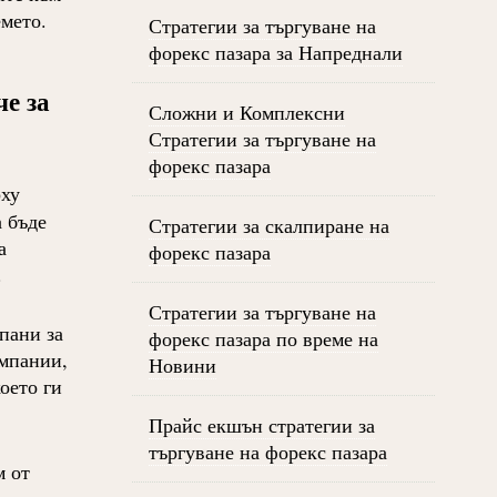
мето.
Стратегии за търгуване на
форекс пазара за Напреднали
че за
Сложни и Комплексни
Стратегии за търгуване на
форекс пазара
рху
 бъде
Стратегии за скалпиране на
а
форекс пазара
.
Стратегии за търгуване на
пани за
форекс пазара по време на
омпании,
Новини
оето ги
Прайс екшън стратегии за
търгуване на форекс пазара
м от