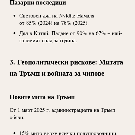
Пазарни последици
Световен дял на Nvidia
:
Намаля
от
85%
(2024) на
78%
(2025).
Дял в Китай
:
Падане от
90%
на
67%
– най-
големият спад за година.
3.
Геополитически рискове: Митата
на Тръмп и войната за чипове
Новите мита на Тръмп
От 1 март 2025 г. администрацията на Тръмп
обяви:
15% мито
върху всички полупроводници,