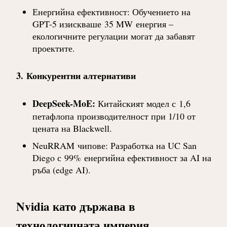
Енергийна ефективност
: Обучението на
GPT-5 изискваше
35 MW
енергия –
екологичните регулации могат да забавят
проектите.
3.
Конкурентни алтернативи
DeepSeek-MoE
:
Китайският модел с
1,6
петафлопа
производителност при 1/10 от
цената на Blackwell.
NeuRRAM
чипове: Разработка на UC San
Diego с
99%
енергийна ефективност за AI на
ръба (edge AI).
Nvidia като държава в
технологичната империя