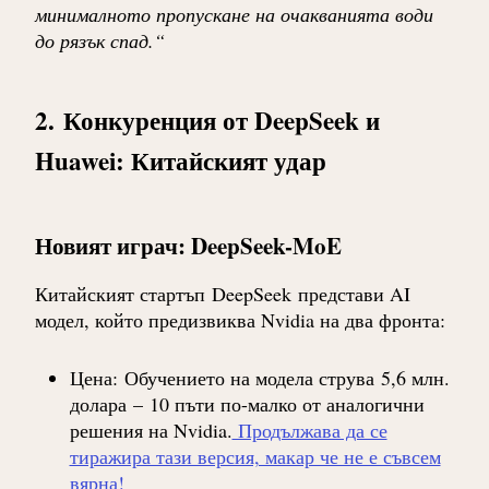
минималното пропускане на очакванията води
до рязък спад.“
2.
Конкуренция от DeepSeek и
Huawei: Китайският удар
Новият играч: DeepSeek-MoE
Китайският стартъп
DeepSeek
представи AI
модел, който предизвиква Nvidia на два фронта:
Цена
:
Обучението на модела струва
5,6 млн.
долара
–
10 пъти по-малко
от аналогични
решения на Nvidia.
Продължава да се
тиражира тази версия, макар че не е съвсем
вярна!