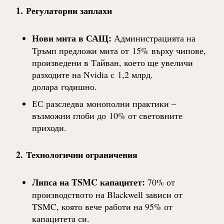
1.
Регулаторни заплахи
Нови мита в САЩ
:
Администрацията на
Тръмп предложи мита от
15%
върху чипове,
произведени в Тайван, което ще увеличи
разходите на Nvidia с
1,2 млрд.
долара
годишно.
ЕС разследва
монополни практики –
възможни глоби до
10% от световните
приходи
.
2.
Технологични ограничения
Липса на TSMC капацитет
:
70% от
производството на Blackwell зависи от
TSMC, която вече работи на 95% от
капацитета си.