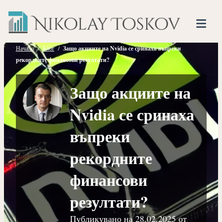
Нико
Прескочете
Финансов
към
Тоско
Анализато
съдържанието
Tog
Mob
Начало
/
Блог
/
Защо акциите на Nvidia се сринаха въпреки
рекордните финансови резултати?
Me
Защо акциите на
Nvidia се сринаха
въпреки
рекордните
финансови
резултати?
Публикувано на
28.02.2025
от