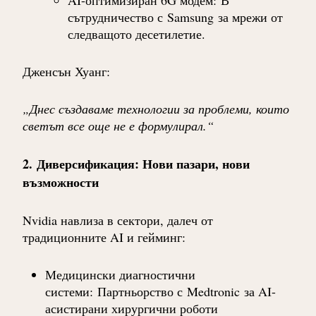
AI-оптимизиран 6G модем
:
В
сътрудничество с
Samsung
за мрежи от
следващото десетилетие.
Дженсън Хуанг
:
„Днес създаваме технологии за проблеми, които
светът все още не е формулирал.“
2.
Диверсификация: Нови пазари, нови
възможности
Nvidia навлиза в сектори, далеч от
традиционните AI и гейминг:
Медицински диагностични
системи
:
Партньорство с
Medtronic
за AI-
асистирани хирургични роботи