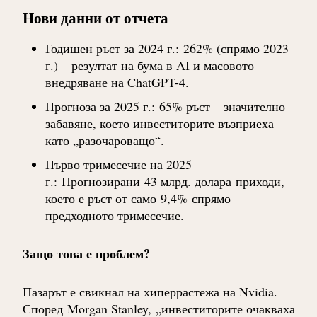
Нови данни от отчета
Годишен ръст за 2024 г.
:
262% (спрямо 2023
г.) – резултат на бума в AI и масовото
внедряване на ChatGPT-4.
Прогноза за 2025 г.
:
65% ръст – значително
забавяне, което инвеститорите възприеха
като „разочароващо“.
Първо тримесечие на 2025
г.
:
Прогнозирани
43 млрд. долара
приходи,
което е ръст от само
9,4%
спрямо
предходното тримесечие.
Защо това е проблем?
Пазарът е свикнал на хиперрастежа на Nvidia.
Според
Morgan Stanley
,
„инвеститорите очакваха