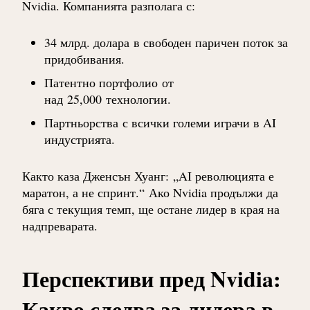
Nvidia. Компанията разполага с:
34 млрд. долара
в свободен паричен поток за
придобивания.
Патентно портфолио
от
над
25,000
технологии.
Партньорства
с всички големи играчи в AI
индустрията.
Както каза Дженсън Хуанг:
„AI революцията е
маратон, а не спринт.“
Ако Nvidia продължи да
бяга с текущия темп, ще остане лидер в края на
надпреварата.
Перспективи пред Nvidia:
Какво следва за лидера в