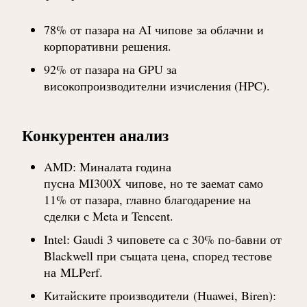
78% от пазара на AI чипове
за облачни и
корпоративни решения.
92% от пазара на GPU за
високопроизводителни изчисления (HPC)
.
Конкурентен анализ
AMD
: Миналата година
пусна
MI300X
чипове, но те заемат само
11% от пазара, главно благодарение на
сделки с Meta и Tencent.
Intel
: Gaudi 3 чиповете са с 30% по-бавни от
Blackwell при същата цена, според тестове
на
MLPerf
.
Китайските производители
(Huawei, Biren):