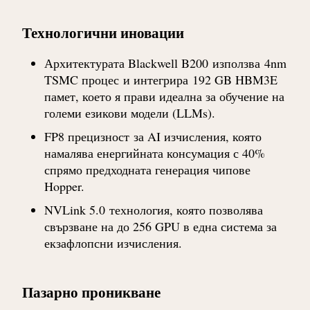
Технологични иновации
Архитектурата Blackwell B200
използва
4nm
TSMC процес
и интегрира
192 GB HBM3E
памет
, което я прави идеална за обучение на
големи езикови модели (LLMs).
FP8 прецизност
за AI изчисления, която
намалява енергийната консумация с 40%
спрямо предходната генерация чипове
Hopper.
NVLink 5.0
технология, която позволява
свързване на до 256 GPU в една система за
екзафлопсни изчисления.
Пазарно проникване