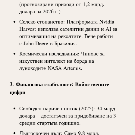
(прогнозирани приходи от
1,2 млрд.
долара
за 2026 г.).
Селско стопанство
:
Платформата
Nvidia
Harvest
използва сателитни данни и AI за
оптимизация на реколтите. Вече работи
с
John Deere
в Бразилия.
Космически изследвания
:
Чипове за
изкуствен интелект на борда на
луноходите
NASA Artemis
.
3.
Финансова стабилност: Войнствените
цифри
Свободен паричен поток (2025)
:
34 млрд.
долара
– достатъчен за придобиване на 3
средни стартъпа годишно.
Дългосрочен дълг
:
Само
9,8 млрд.