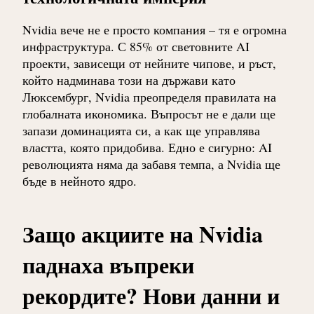
Nvidia вече не е просто компания – тя е огромна
инфраструктура. С 85% от световните AI
проекти, зависещи от нейните чипове, и ръст,
който надминава този на държави като
Люксембург, Nvidia преопределя правилата на
глобалната икономика. Въпросът не е дали ще
запази доминацията си, а как ще управлява
властта, която придобива. Едно е сигурно: AI
революцията няма да забавя темпа, а Nvidia ще
бъде в нейното ядро.
Защо акциите на Nvidia
паднаха въпреки
рекордите? Нови данни и