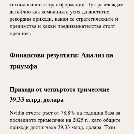
технологичните трансформации. Тук разглеждам
детайлно как компанията успя да достигне
рекордни приходи, какви са стратегическите ѝ
предимства и какви предизвикателства стоят
пред нея.
Финансови резултати: Анализ на
триумфа
Приходи от четвъртото тримесечие –
39,33 млрд. долара
Nvidia отчете
ръст от 78,8%
на годишна база за
последното тримесечие на 2025 г., като общите
приходи достигнаха
39,33 млрд. долара
. Този
резултат надмина очакванията на анализаторите