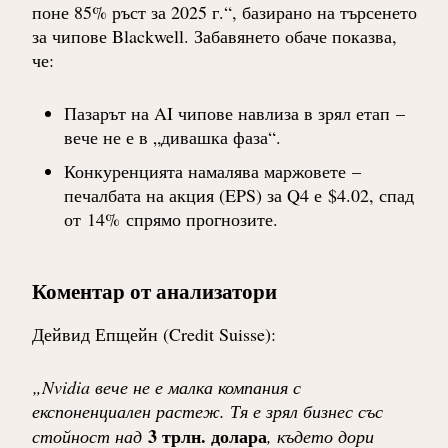
поне 85% ръст за 2025 г.“
, базирано на търсенето
за чипове Blackwell. Забавянето обаче показва,
че:
Пазарът на AI чипове навлиза в зрял етап
–
вече не е в „дивашка фаза“.
Конкуренцията намалява маржовете
–
печалбата на акция (EPS) за Q4 е
$4.02
, спад
от
14%
спрямо прогнозите.
Коментар от анализатори
Дейвид Епщейн (Credit Suisse)
:
„Nvidia вече не е малка компания с
експоненциален растеж. Тя е зрял бизнес със
3 трлн. долара
стойност над
, където дори