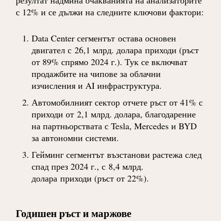
с 12% и се дължи на следните ключови фактори:
Data Center сегментът
остава основен
двигател с
26,1 млрд. долара
приходи (ръст
от 89% спрямо 2024 г.). Тук се включват
продажбите на чипове за облачни
изчисления и AI инфраструктура.
Автомобилният сектор
отчете ръст от 41% с
приходи от
2,1 млрд. долара
, благодарение
на партньорствата с Tesla, Mercedes и BYD
за автономни системи.
Гейминг сегментът
възстанови растежа след
спад през 2024 г., с
8,4 млрд.
долара
приходи (ръст от 22%).
Годишен ръст и маржове