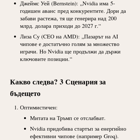
Джеймс Уей (Bernstein)
:
„Nvidia има
5-
годишен аванс
пред конкурентите. Дори да
забави растежа, тя ще генерира над
200
млрд. долара
приходи до 2027 г.“
Лиза Су (CEO на AMD)
:
„Пазарът на AI
чипове е достатъчно голям за множество
играчи. Но Nvidia ще продължи да държи
ключовите позиции.“
Какво следва? 3 Сценария за
бъдещето
Оптимистичен
:
Митата на Тръмп се отслабват.
Nvidia придобива стартъп за енергийно
ефективни чипове (например
Groq
).