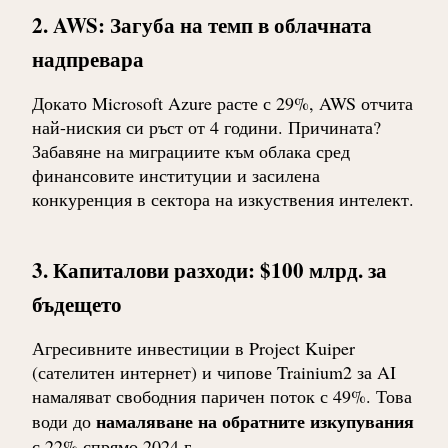
2. AWS: Загуба на темп в облачната
надпревара
Докато Microsoft Azure расте с 29%, AWS отчита
най-ниския си ръст от 4 години. Причината?
Забавяне на миграциите към облака сред
финансовите институции и засилена
конкуренция в сектора на изкуствения интелект.
3. Капиталови разходи: $100 млрд. за
бъдещето
Агресивните инвестиции в Project Kuiper
(сателитен интернет) и чипове Trainium2 за AI
намаляват свободния паричен поток с 49%. Това
намаляване на обратните изкупувания
води до
с 22% спрямо 2024 г.