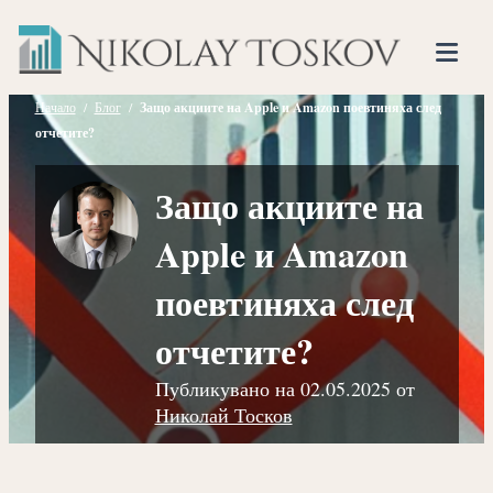
Нико
Прескочете
Финансов
към
Тоско
Анализато
съдържанието
Tog
Mob
Начало
/
Блог
/
Защо акциите на Apple и Amazon поевтиняха след
отчетите?
Me
Защо акциите на
Apple и Amazon
поевтиняха след
отчетите?
Публикувано на
02.05.2025
от
Николай Тосков