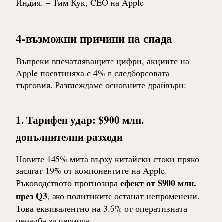
Индия. – Тим Кук, CEO на Apple
4-възможни причини на спада
Въпреки впечатляващите цифри, акциите на
Apple поевтиняха с 4% в следборсовата
търговия. Разглеждаме основните драйвъри:
1. Тарифен удар: $900 млн.
допълнителни разходи
Новите 145% мита върху китайски стоки пряко
засягат 19% от компонентите на Apple.
ефект от $900 млн.
Ръководството прогнозира
през Q3
, ако политиките останат непроменени.
Това еквивалентно на 3.6% от оперативната
печалба за периода.