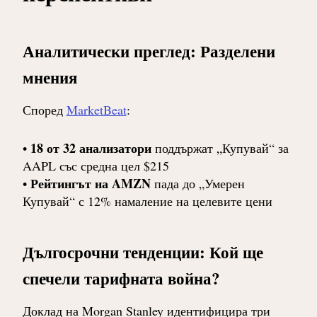
Аналитически преглед: Разделени
мнения
Според
MarketBeat
:
18 от 32 анализатори
•
поддържат „Купувай“ за
AAPL със средна цел $215
Рейтингът на AMZN
•
пада до „Умерен
Купувай“ с 12% намаление на целевите цени
Дългосрочни тенденции: Кой ще
спечели тарифната война?
Доклад на Morgan Stanley идентифицира три