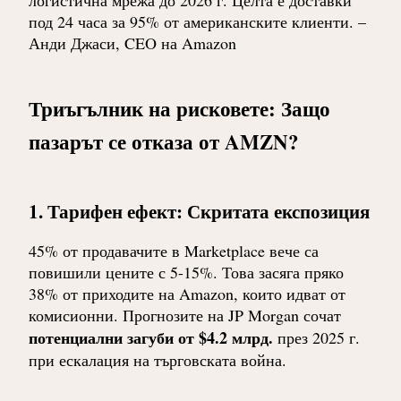
логистична мрежа до 2026 г. Целта е доставки
под 24 часа за 95% от американските клиенти. –
Анди Джаси, CEO на Amazon
Триъгълник на рисковете: Защо
пазарът се отказа от AMZN?
1. Тарифен ефект: Скритата експозиция
45% от продавачите в Marketplace вече са
повишили цените с 5-15%. Това засяга пряко
38% от приходите на Amazon, които идват от
комисионни. Прогнозите на JP Morgan сочат
потенциални загуби от $4.2 млрд.
през 2025 г.
при ескалация на търговската война.