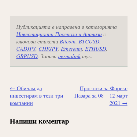
Публикацията е направена в категорията
Инвестиционни Прогнози и Анализи
с
ключови етикети
Bitcoin
,
BTCUSD
,
CADJPY
,
CHFJPY
,
Ethereum
,
ETHUSD
,
GBPUSD
. Запази
permalink
тук.
Навигиране
←
Обичам да
Прогнози за Форекс
на
инвестирам в тези три
Пазара за 08 – 12 март
публикацията
компании
2021
→
Напиши коментар