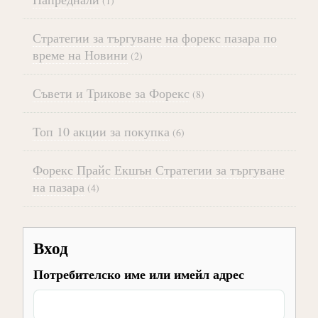
(1)
Стратегии за търгуване на форекс пазара по
време на Новини
(2)
Съвети и Трикове за Форекс
(8)
Топ 10 акции за покупка
(6)
Форекс Прайс Екшън Стратегии за търгуване
на пазара
(4)
Вход
Потребителско име или имейл адрес