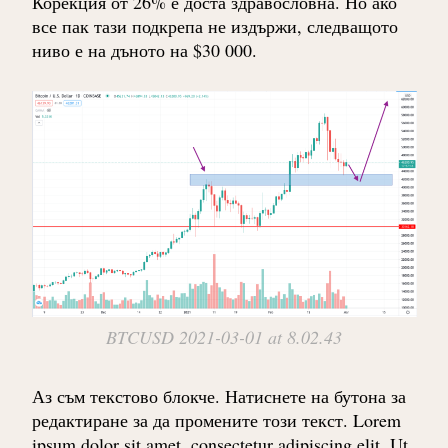
Корекция от 26% е доста здравословна. Но ако
все пак тази подкрепа не издържи, следващото
ниво е на дъното на $30 000.
BTCUSD 2021-03-01 at 8.02.43
Аз съм текстово блокче. Натиснете на бутона за
редактиране за да промените този текст. Lorem
ipsum dolor sit amet, consectetur adipiscing elit. Ut