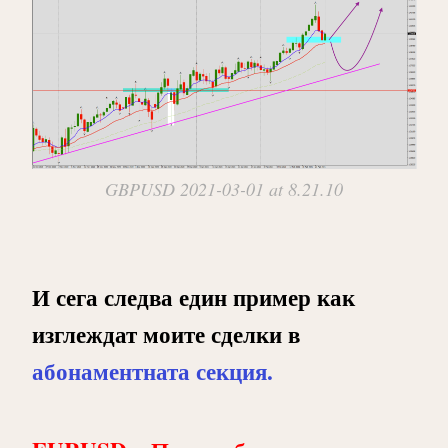
GBPUSD 2021-03-01 at 8.21.10
И сега следва един пример как
изглеждат моите сделки в
абонаментната секция.