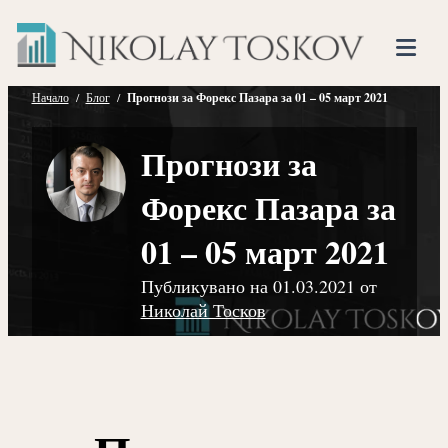
Нико
Прескочете
Финансов
към
Тоско
Анализато
съдържанието
Tog
Mob
Начало
/
Блог
/
Прогнози за Форекс Пазара за 01 – 05 март 2021
Me
Прогнози за
Форекс Пазара за
01 – 05 март 2021
Публикувано на
01.03.2021
от
Николай Тосков