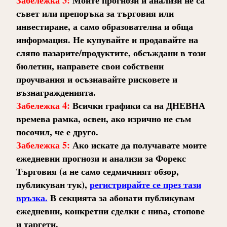
съвет или препоръка за търговия или
инвестиране, а само образователна и обща
информация. Не купувайте и продавайте на
сляпо пазарите/продуктите, обсъждани в този
бюлетин, направете свои собствени
проучвания и осъзнавайте рисковете и
възнагражденията.
Забележка 4:
Всички графики са на ДНЕВНА
времева рамка, освен, ако изрично не съм
посочил, че е друго.
Забележка 5:
Ако искате да получавате моите
ежедневни прогнози и анализи за Форекс
Търговия (а не само седмичният обзор,
публикуван тук),
регистрирайте се през тази
връзка.
В секцията за абонати публикувам
ежедневни, конкретни сделки с нива, стопове
и таргети.