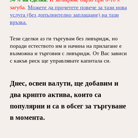
загуба.
Можете да прочетете повече за тази нова
услуга (без допълнително заплащане) на тази
връзка.
Тези сделки аз ги търгувам без ливъридж, но
поради естеството им и начина на прилагане е
възможна и търговия с ливъридж. От Вас зависи
с какъв риск ще управлявате капитала си.
Днес, освен валути, ще добавим и
два крипто актива, които са
популярни и са в обсег за търгуване
в момента.