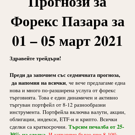
Прогнози за
Форекс Пазара за
01 – 05 март 2021
Здравейте трейдъри!
Преди да започнем със седмичната прогноза,
да напомня на всички
, че вече предлагаме една
нова и много по-разширена услуга от форекс
търговията. Това е един динамичен и активно
търгуван портфейл от 8-12 разнообразни
инструмента. Портфейла включва валути, акции,
облигации, индекси, ETF-и и крипто. Всички
Търсим печалба от 25-
сделки са краткосрочни.
30% на сделка
.
И затваряме бързо при 8-10%