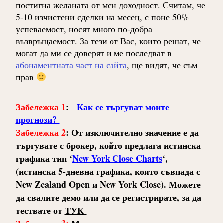
постигна желаната от мен доходност. Считам, че
5-10 изчистени сделки на месец, с поне 50%
успеваемост, носят много по-добра
възвръщаемост. За тези от Вас, които решат, че
могат да ми се доверят и ме последват в
абонаментната част на сайта
, ще видят, че съм
прав
Забележка 1
:
Как се търгуват моите
прогнози?
Забележка 2
:
От изключително значение е да
търгувате с брокер, който предлага истинска
графика тип ‘
New York Close Charts
‘,
(истинска 5-дневна графика, която съвпада с
New Zealand Open и New York Close). Можете
да свалите демо или да се регистрирате, за да
тествате от
ТУК
Забележка 3:
Моите прогнози и анализи не са