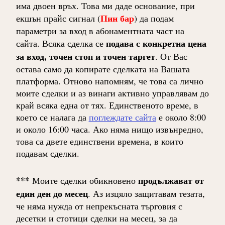
има двоен връх. Това ми даде основание, при
Пин бар
екшън прайс сигнал (
) да подам
параметри за вход в абонаментната част на
подава с конкретна цена
сайта. Всяка сделка се
за вход, точен стоп и точен таргет
. От Вас
остава само да копирате сделката на Вашата
платформа. Отново напомням, че това са лично
моите сделки и аз винаги активно управлявам до
край всяка една от тях. Единственото време, в
което се налага да
поглеждате сайта
е около 8:00
и около 16:00 часа. Ако няма нищо извънредно,
това са двете единствени времена, в които
подавам сделки.
***
продължават от
Моите сделки обикновено
един ден до месец
. Аз изцяло защитавам тезата,
че няма нужда от непрекъсната търговия с
десетки и стотици сделки на месец, за да